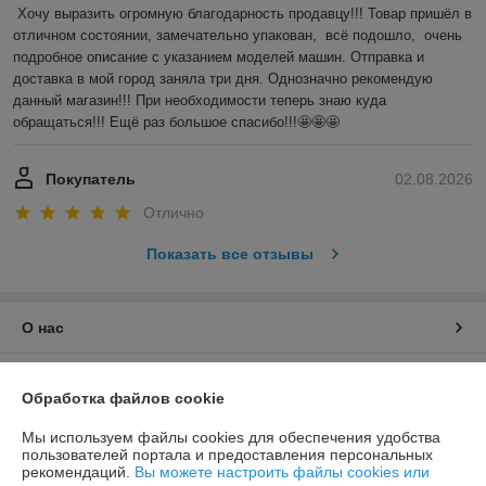
Хочу выразить огромную благодарность продавцу!!! Товар пришёл в 
отличном состоянии, замечательно упакован,  всё подошло,  очень 
подробное описание с указанием моделей машин. Отправка и 
доставка в мой город заняла три дня. Однозначно рекомендую 
данный магазин!!! При необходимости теперь знаю куда 
обращаться!!! Ещё раз большое спасибо!!!🤩🤩🤩
Покупатель
02.08.2026
Отлично
Показать все отзывы
О нас
Контакты
Обработка файлов cookie
Доставка и оплата
Мы используем файлы cookies для обеспечения удобства
пользователей портала и предоставления персональных
рекомендаций.
Вы можете настроить файлы cookies или
График работы