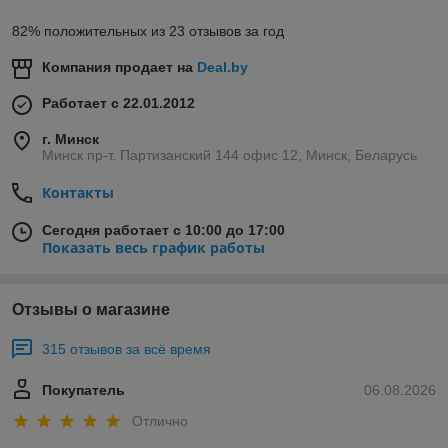
Корзина для столовых приборов для посудомоечных машин
Bosch, Siemens, Neff, Gaggenau купить в Минске, с доставкой
82% положительных из 23 отзывов за год
почтой по Республике Беларусь от компании
Зипмагазин-
Бел.
Компания продает на
Deal.by
Работает с 22.01.2012
Наши магазины:
г. Минск
Минск: ул.Плеханова 5
(вход с торца здания), 300 метров
Минск пр-т. Партизанский 144 офис 12, Минск, Беларусь
от ст.метро Партизанская, телефон для справок: +375-29-10-
33-224 (многоканальный)
Контакты
Гомель ул.Крестьянская д.43 п.205А
правый вход, 2 этаж,
Сегодня работает с 10:00 до 17:00
около Центрального рынка и тц Секрет, телефон для
Показать весь график работы
справок:+375-33-389-29-03
Отзывы о магазине
315 отзывов за всё время
Покупатель
06.08.2026
Отлично