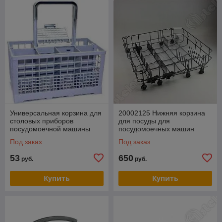
Универсальная корзина для
20002125 Нижняя корзина
столовых приборов
для посуды для
посудомоечной машины
посудомоечных машин
Bosch Siemens и др.
Bosch, Siemens
Под заказ
Под заказ
00540124
53
650
руб.
руб.
Купить
Купить