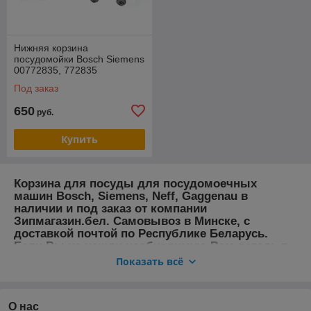
Нижняя корзина
посудомойки Bosch Siemens
00772835, 772835
Под заказ
650
руб.
Купить
Корзина для посуды для посудомоечных
машин Bosch, Siemens, Neff, Gaggenau в
наличии и под заказ от компании
Зипмагазин.бел. Самовывоз в Минске, с
доставкой почтой по Республике Беларусь.
Если Вы не нашли необходимую Вам деталь в
каталоге нашего магазина отправьте запрос в
Показать всё
наш рабочий Viber: +375-29-10-33-224 с точными
данными Вашего прибора (табличке прибора) и
фото или описание нужной Вам запчасти.
О нас