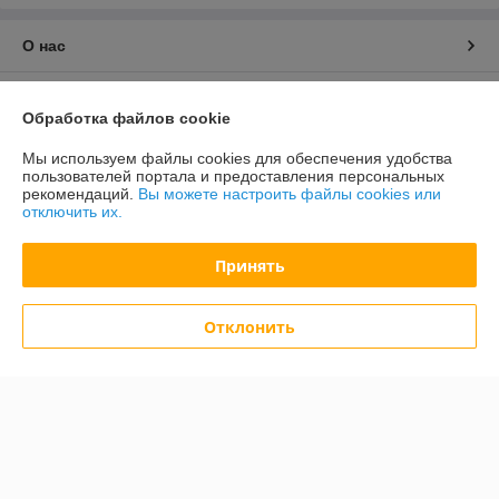
О нас
Контакты
Обработка файлов cookie
Доставка и оплата
Мы используем файлы cookies для обеспечения удобства
пользователей портала и предоставления персональных
рекомендаций.
Вы можете настроить файлы cookies или
График работы
отключить их.
Полная версия сайта
Принять
Политика обработки cookies
Отклонить
Сайт создан на платформе Deal.by
Информация для покупателя
Юридическое лицо:
ООО «Зипмагазин-Бел»
220026, г. Минск пр-т Партизанский д.144 офис 12