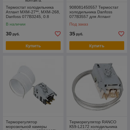
Термостат холодильника
908081450557 Термостат
Атлант МХМ-27**, МХМ-268,
холодильника Danfoss
Danfoss 077B3245, 0.8
077В3557 для Атлант
метра, 4+2 контакта,
ХМ-40, L=0.8мм
В наличии
Под заказ
908081829690
30
35
руб.
руб.
Купить
Купить
Терморегулятор
Терморегулятор RANCO
морозильной камеры
К59-L2172 холодильника