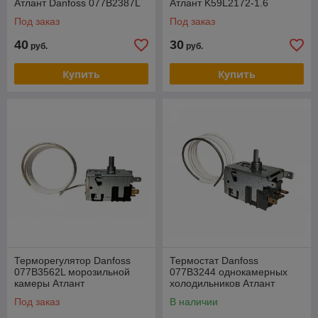
Атлант Danfoss 077B2387L
Атлант K59L2172-1.6
1.3 м
Под заказ
Под заказ
40
30
руб.
руб.
Купить
Купить
Терморегулятор Danfoss
Термостат Danfoss
077B3562L морозильной
077B3244 однокамерных
камеры Атлант
холодильников Атлант
904211900182
908081829689 (К50-L3392,
Под заказ
В наличии
(90808182974)
К50-L3412, ТАМ112)