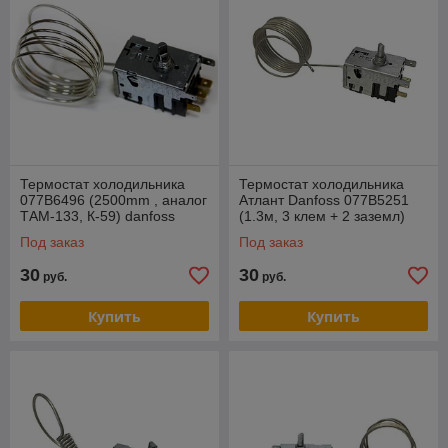
Термостат холодильника
Термостат холодильника
077B6496 (2500mm , аналог
Атлант Danfoss 077B5251
ТАМ-133, К-59) danfoss
(1.3м, 3 клем + 2 заземл)
зам. Ranco К57-S5590
Под заказ
Под заказ
30
30
руб.
руб.
Купить
Купить