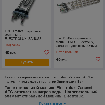
ТЭН 1750W стиральной
машины AEG,
Тэн 1950w стиральной
ELECTROLUX, ZANUSSI
машины AEG, Electrolux,
"Kawai" с датчиком
Под заказ
Zanussi c датчиком 234мм
(1325551206)
Нет в наличии
40
руб.
40
руб.
Купить
Тэны для стиральных машин
Electrolux, Zanussi, AEG
в
наличии и под заказ от компании
Зипмагазин-Бел.
Тэн в стиральной машине Electrolux, Zanussi,
AEG отвечает за нагрев воды. Нагревательный
элемент стиральной машины Electrolux,
Zanussi, AEG работает в тяжёлых условиях и
Показать всё
выходит из строя достаточно часто. О