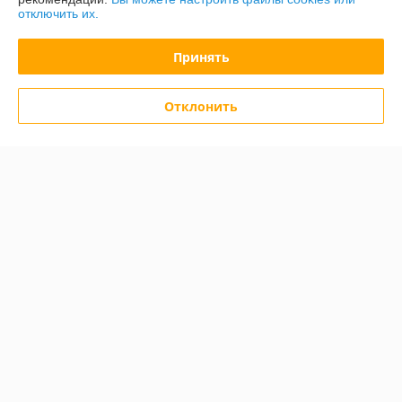
отключить их.
График работы
Принять
Полная версия сайта
Отклонить
Политика обработки cookies
Сайт создан на платформе Deal.by
Информация для покупателя
Юридическое лицо:
ООО «Зипмагазин-Бел»
220026, г. Минск пр-т Партизанский д.144 офис 12
Регистрационный номер ЕГР: 193638764
УНП: 193638764
Регистрационный орган: Мингорисолком
Дата регистрации компании: 01.08.2022