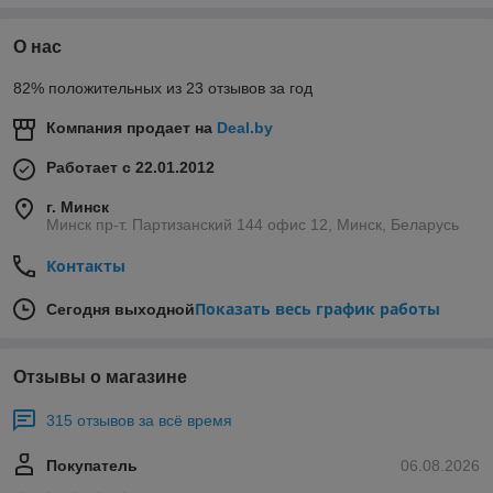
Минск: ул.Плеханова 5
(вход с торца здания), 300 метров
от ст.метро Партизанская, телефон для справок: +375-29-10-
О нас
33-224 (многоканальный)
Гомель ул.Крестьянская д.43 п.205А
правый вход, 2 этаж,
82% положительных из 23 отзывов за год
около Центрального рынка и тц Секрет, телефон для
справок:+375-33-389-29-03
Компания продает на
Deal.by
Работает с 22.01.2012
г. Минск
Минск пр-т. Партизанский 144 офис 12, Минск, Беларусь
Контакты
Показать весь график работы
Сегодня выходной
Отзывы о магазине
315 отзывов за всё время
Покупатель
06.08.2026