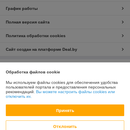
График работы
Полная версия сайта
Политика обработки cookies
Сайт создан на платформе Deal.by
Информация для покупателя
Обработка файлов cookie
Юридическое лицо:
ООО «Зипмагазин-Бел»
220026, г. Минск пр-т Партизанский д.144 офис 12
Мы используем файлы cookies для обеспечения удобства
пользователей портала и предоставления персональных
Регистрационный номер ЕГР: 193638764
рекомендаций.
Вы можете настроить файлы cookies или
отключить их.
УНП: 193638764
Регистрационный орган: Мингорисолком
Принять
Дата регистрации компании: 01.08.2022
Отклонить
Местонахождение книги жалоб и предложений: Минск пр-т.