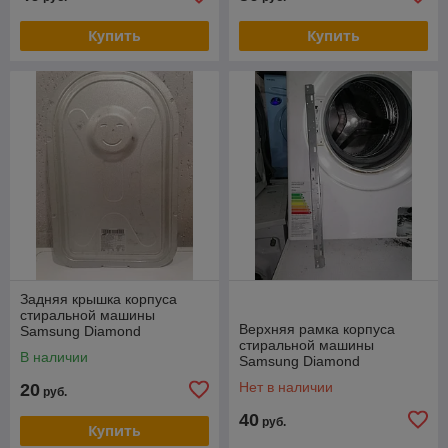
Купить
Купить
Задняя крышка корпуса
стиральной машины
Верхняя рамка корпуса
Samsung Diamond
стиральной машины
(Разборка)
В наличии
Samsung Diamond
WF8590NMW9 DC61-02119A
Нет в наличии
20
руб.
(Разборка)
40
руб.
Купить