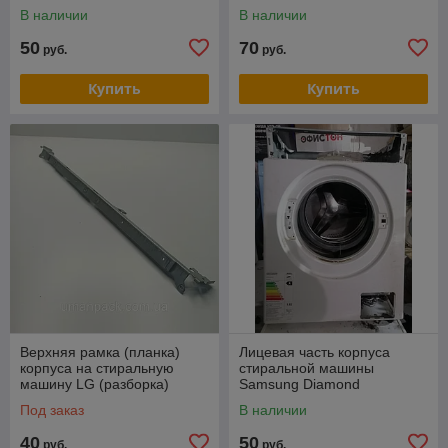
Electrolux (EWW167580W)
WLG20061OE/03 (разборка)
В наличии
В наличии
(Разборка)
(наличие-склад)
50
70
руб.
руб.
Купить
Купить
Верхняя рамка (планка)
Лицевая часть корпуса
корпуса на стиральную
стиральной машины
машину LG (разборка)
Samsung Diamond
WF8590NMW9 (Разборка)
Под заказ
В наличии
40
50
руб.
руб.