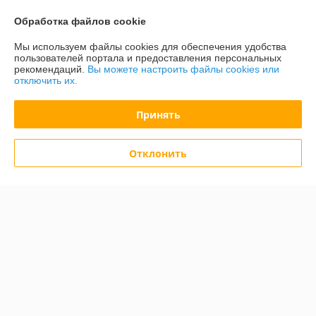
О нас
Обработка файлов cookie
Контакты
Мы используем файлы cookies для обеспечения удобства
пользователей портала и предоставления персональных
Доставка и оплата
рекомендаций.
Вы можете настроить файлы cookies или
отключить их.
График работы
Принять
Полная версия сайта
Отклонить
Политика обработки cookies
Сайт создан на платформе Deal.by
Информация для покупателя
Юридическое лицо:
ООО «Зипмагазин-Бел»
220026, г. Минск пр-т Партизанский д.144 офис 12
Регистрационный номер ЕГР: 193638764