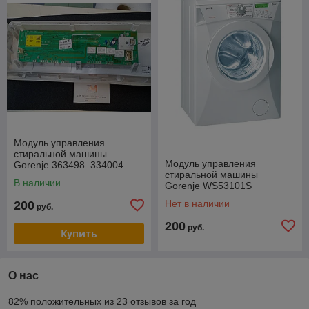
Модуль управления
стиральной машины
Модуль управления
Gorenje 363498. 334004
стиральной машины
(499129, 343060, 353180,
В наличии
Gorenje WS53101S
353288, 353322) Разборка
(Разборка)
Нет в наличии
200
руб.
200
руб.
Купить
О нас
82% положительных из 23 отзывов за год