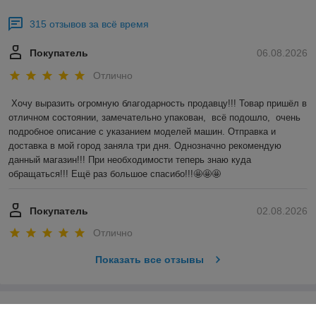
315 отзывов за всё время
Покупатель
06.08.2026
Отлично
Хочу выразить огромную благодарность продавцу!!! Товар пришёл в 
отличном состоянии, замечательно упакован,  всё подошло,  очень 
подробное описание с указанием моделей машин. Отправка и 
доставка в мой город заняла три дня. Однозначно рекомендую 
данный магазин!!! При необходимости теперь знаю куда 
обращаться!!! Ещё раз большое спасибо!!!🤩🤩🤩
Покупатель
02.08.2026
Отлично
Показать все отзывы
О нас