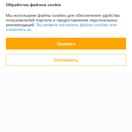
Обработка файлов cookie
Контакты
Мы используем файлы cookies для обеспечения удобства
пользователей портала и предоставления персональных
Доставка и оплата
рекомендаций.
Вы можете настроить файлы cookies или
отключить их.
График работы
Принять
Полная версия сайта
Отклонить
Политика обработки cookies
Сайт создан на платформе Deal.by
Информация для покупателя
Юридическое лицо:
ООО «Зипмагазин-Бел»
220026, г. Минск пр-т Партизанский д.144 офис 12
Регистрационный номер ЕГР: 193638764
УНП: 193638764