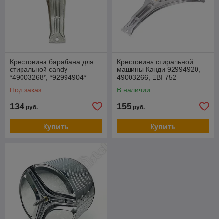
Крестовина барабана для
Крестовина стиральной
стиральной candy
машины Канди 92994920,
*49003268*, *92994904*
49003266, EBI 752
Под заказ
В наличии
134
155
руб.
руб.
Купить
Купить