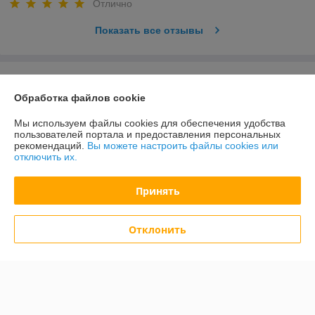
Отлично
Показать все отзывы
О нас
Обработка файлов cookie
Контакты
Мы используем файлы cookies для обеспечения удобства
пользователей портала и предоставления персональных
Доставка и оплата
рекомендаций.
Вы можете настроить файлы cookies или
отключить их.
График работы
Принять
Полная версия сайта
Отклонить
Политика обработки cookies
Сайт создан на платформе Deal.by