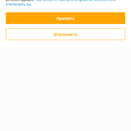
отключить их.
График работы
Принять
Полная версия сайта
Отклонить
Политика обработки cookies
Сайт создан на платформе Deal.by
Информация для покупателя
Юридическое лицо:
ООО «Зипмагазин-Бел»
220026, г. Минск пр-т Партизанский д.144 офис 12
Регистрационный номер ЕГР: 193638764
УНП: 193638764
Регистрационный орган: Мингорисолком
Дата регистрации компании: 01.08.2022