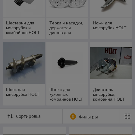
Шестерни для
Тёрки и насадки,
Ножи для
мясорубок и
держатели
мясорубок HOLT
комбайнов HOLT
дисков для
мясорубок и
кухонных
комбайнов HOLT
Шнек для
Штоки для
Двигатель
мясорубки HOLT
кухонных
мясорубки,
комбайнов HOLT
комбайна HOLT
Сортировка
0
Фильтры