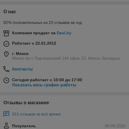
-
шестерня мясорубки Holt
О нас
-
шестерня кухонного комбайна Holt
-
нож мясорубки Holt
82% положительных из 23 отзывов за год
-
шнек для мясорубки Holt
Компания продает на
Deal.by
-
диск, решётка для мясорубки Holt
-
шток для кухонного комбайна Holt
Работает с 22.01.2012
-
диск, тёрка для кухонного комбайна Holt
г. Минск
-
двигатель (мотор) для мясорубки Holt
Минск пр-т. Партизанский 144 офис 12, Минск, Беларусь
-
набор насадок (овощерезка) для мясорубки Holt
Контакты
и многие другие запчасти для мясорубки и комбайна Хольт.
Сегодня работает с 10:00 до 17:00
Показать весь график работы
Отзывы о магазине
315 отзывов за всё время
Покупатель
06.08.2026