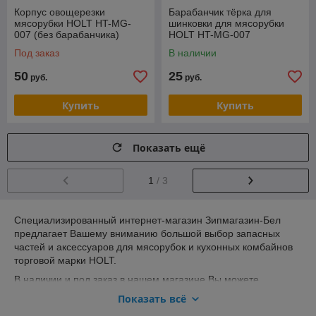
Корпус овощерезки
Барабанчик тёрка для
мясорубки HOLT HT-MG-
шинковки для мясорубки
007 (без барабанчика)
HOLT HT-MG-007
Под заказ
В наличии
50
25
руб.
руб.
Купить
Купить
Показать ещё
1
/ 3
Специализированный интернет-магазин Зипмагазин-Бел
предлагает Вашему вниманию большой выбор запасных
частей и аксессуаров для мясорубок и кухонных комбайнов
торговой марки HOLT.
В наличии и под заказ в нашем магазине Вы можете
приобрести такие запчасти для мясорубок и комбайнов
Показать всё
Хольт как: