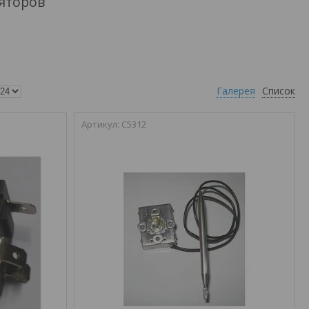
ляторов
Галерея
Список
С5312