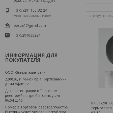
офис 12, Минск, Беларусь
+375 (29) 103-32-24
многоканальный+viber
IFH01-
bpsua1@gmail.com
+375291033224
ИНФОРМАЦИЯ ДЛЯ
ПОКУПАТЕЛЯ
ООО «Зипмагазин-Бел»
220026, г. Минск пр-т Партизанский
д.144 офис 12
Дата регистрации в Торговом
реестре/Реестре бытовых услуг:
06.04.2016
IFH01-20H-0
Номер в Торговом реестре/Реестре
термостата 
бытовых услуг: 565232, Республика
02/1A