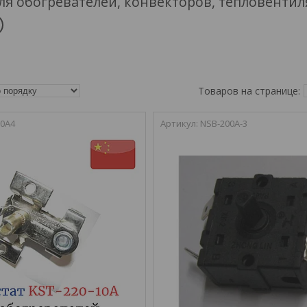
ля обогревателей, конвекторов, тепловенти
0A4
NSB-200A-3