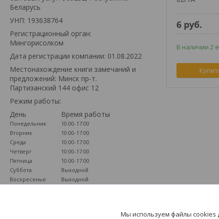
Беларусь
УНП: 193638764
6
руб.
Регистрационный орган:
Мингорисолком
В наличии 2 е
Дата регистрации компании: 01.08.2022
Местонахождение книги замечаний и
Купит
предложений: Минск пр-т.
Партизанский 144 офис 12
Режим работы:
День
Время работы
Понедельник
10:00-17:00
Вторник
10:00-17:00
Среда
10:00-17:00
Четверг
10:00-17:00
Пятница
10:00-17:00
Суббота
Выходной
Воскресенье
Выходной
Мы используем файлы cookies