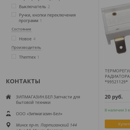
Выключатель
2
Ручки, кнопки переключения
программ
1
Состояние
Новое
4
Производитель
Thermex
1
ТЕРМОРЕГУ
РАДИАТОРА 
КОНТАКТЫ
*99521129*
20
руб.
ЗИПМАГАЗИН.БЕЛ Запчасти для
бытовой техники
В наличии 3 е
ООО «Зипмагазин-Бел»
Купит
Минск пр-т. Партизанский 144