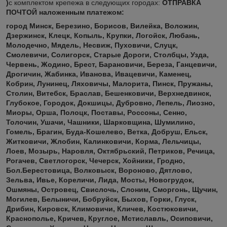
)
с комплектом крепежа
в следующих городах:
ОТПРАВКА
ПОЧТОЙ наложенным платежом:
город Минск, Березино, Борисов, Вилейка, Воложин,
Дзержинск, Клецк, Копыль, Крупки, Логойск, Любань,
Молодечно, Мядель, Несвиж, Пуховичи, Слуцк,
Смолевичи, Солигорск, Старые Дороги, Столбцы, Узда,
Червень, Жодино, Брест, Барановичи, Береза, Ганцевичи,
Дрогичин, Жабинка, Иванова,
Ивацевичи, Каменец,
Кобрин, Лунинец, Ляховичы, Малорита, Пинск, Пружаны,
Столин, Витебск, Браслав, Бешенковичи, Верхнедвинск,
Глубокое, Городок, Докшицы, Дубровно, Лепель, Лиозно,
Миоры, Орша, Полоцк, Поставы, Россоны, Сенно,
Толочин, Ушачи, Чашники, Шарковщина, Шумилино,
Гомель, Брагин, Буда-Кошелево, Ветка, Добруш, Ельск,
Житковичи, Жлобин, Калинковичи, Корма, Лельчицы,
Лоев, Мозырь, Наровля, Октябрьский, Петриков, Речица,
Рогачев, Светлогорск, Чечерск, Хойники, Гродно,
Бол.Берестовица, Волковыск, Вороново, Дятлово,
Зельва, Ивье, Кореличи, Лида, Мосты, Новогрудок,
Ошмяны, Островец, Свислочь, Слоним, Сморгонь, Щучин
,
Могилев, Белыничи, Бобруйск, Быхов, Горки, Глуск,
Дрибин, Кировск, Климовичи, Кличев, Костюковичи,
Краснополье, Кричев, Круглое, Мстиславль, Осиповичи,