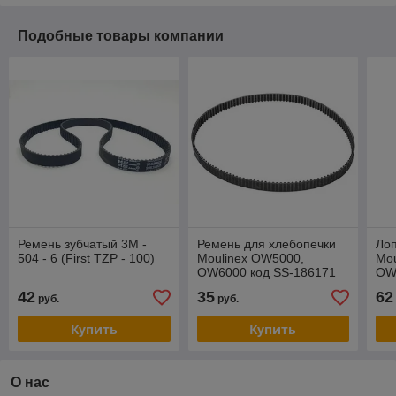
Подобные товары компании
Ремень зубчатый 3M -
Ремень для хлебопечки
Лоп
504 - 6 (First TZP - 100)
Moulinex OW5000,
Mou
OW6000 код SS-186171
OW
42
35
62
руб.
руб.
Купить
Купить
О нас