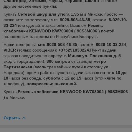
Славгород, Хотимск, Чаусы, Чериков, Шклов
а так же
другие населённые пункты.
Купить
Сетевой шнур для утюга 1,95 м
в Минске, просто ―
позвоните по телефону мтс:
8029-508-46-85
, велком:
8-029-10-
33-224
или сделайте заказ online. Вышлем
Ремень
хлебопечки KENWOOD KW703004 ( 90S3M606 )
почтой,
наложенным платежом по Республике Беларусь.
Наши телефоны:
мтс:8029-508-46-85
, велком:
8029-10-33-224
,
VIBER
(только сообщения):
+375291033224
.Пункт выдачи
заказов находиться по адресу:
г. Минск ул. Плеханова д. 5
вход с торца здания).
300 метров
от станции
метро
Партизанская
(вдоль трамвайных путей в сторону ул.
Народная). время работы пункта выдачи заказов
пн-пт с 10 до
18
часов без обеда,
суббота
с
12
до
15
часов (уточняйте по
телефону),
воскресенье выходной.
Купить
Ремень хлебопечки KENWOOD KW703004 ( 90S3M606
)
в Минске.
Скрыть