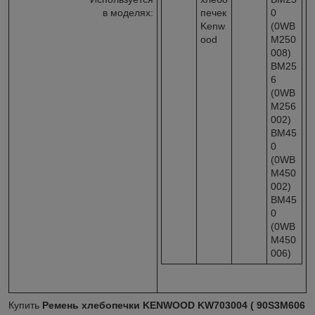
в моделях:
печек
0
Kenw
(0WB
ood
M250
008)
BM25
6
(0WB
M256
002)
BM45
0
(0WB
M450
002)
BM45
0
(0WB
M450
006)
Купить
Ремень хлебопечки KENWOOD KW703004 ( 90S3M606