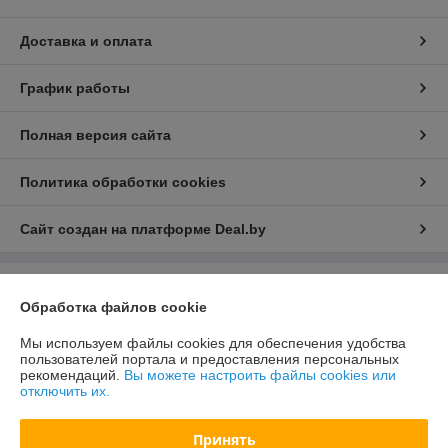
Доставка и оплата
График работы
Полная версия сайта
Политика обработки cookies
Сайт создан на платформе Deal.by
Информация для покупателя
Обработка файлов cookie
Юридическое лицо:
ООО «Зипмагазин-Бел»
220026, г. Минск пр-т Партизанский д.144 офис 12
Мы используем файлы cookies для обеспечения удобства
пользователей портала и предоставления персональных
Регистрационный номер ЕГР: 193638764
рекомендаций.
Вы можете настроить файлы cookies или
отключить их.
УНП: 193638764
Регистрационный орган: Мингорисолком
Принять