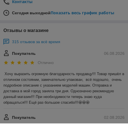
Контакты
Показать весь график работы
Сегодня выходной
Отзывы о магазине
315 отзывов за всё время
Покупатель
06.08.2026
Отлично
Хочу выразить огромную благодарность продавцу!!! Товар пришёл в 
отличном состоянии, замечательно упакован,  всё подошло,  очень 
подробное описание с указанием моделей машин. Отправка и 
доставка в мой город заняла три дня. Однозначно рекомендую 
данный магазин!!! При необходимости теперь знаю куда 
обращаться!!! Ещё раз большое спасибо!!!🤩🤩🤩
Покупатель
02.08.2026
Отлично