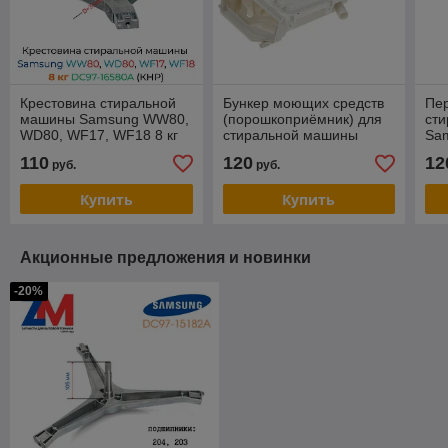
Крестовина стиральной
Бункер моющих средств
Пе
машины Samsung WW80,
(порошкоприёмник) для
ст
WD80, WF17, WF18 8 кг
стиральной машины
Sa
DC97-16580A (КНР)
Samsung DC97-15204A
(Ра
110
120
12
руб.
руб.
Купить
Купить
Акционные предложения и новинки
-20%