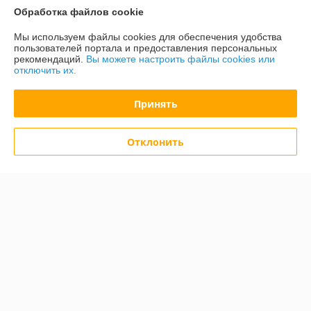
Обработка файлов cookie
Показать все отзывы
Мы используем файлы cookies для обеспечения удобства
пользователей портала и предоставления персональных
рекомендаций.
Вы можете настроить файлы cookies или
О нас
отключить их.
Контакты
Принять
Доставка и оплата
Отклонить
График работы
Полная версия сайта
Политика обработки cookies
Сайт создан на платформе Deal.by
Информация для покупателя