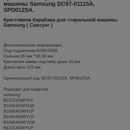
машины Samsung DC97-01115A,
SPD012SA.
Крестовина барабана для стиральной машины
Samsung ( Самсунг )
Дополнительная информация:
Под подшипники 6205+6206
Cальник 35 мм * 65.55 мм
Крепление шкива под гайку диам 10 мм
Длина вала 223 мм
Оригинальный код: DC97-01115A, SPD012SA.
Подходит для моделей:
samsung
B1015JGW/YLP
B1015JGW/YLW
B1045AGW/YLP
B1045AGW/YLR
B1045AGW/YLW
B1215JGW/YLP