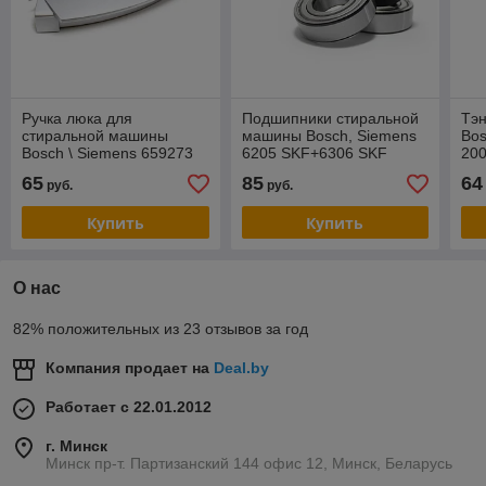
Ручка люка для
Подшипники стиральной
Тэ
стиральной машины
машины Bosch, Siemens
Bos
Bosch \ Siemens 659273
6205 SKF+6306 SKF
200
Оригинал
35x72x10/12
65
85
64
руб.
руб.
Купить
Купить
О нас
82% положительных из 23 отзывов за год
Компания продает на
Deal.by
Работает с 22.01.2012
г. Минск
Минск пр-т. Партизанский 144 офис 12, Минск, Беларусь