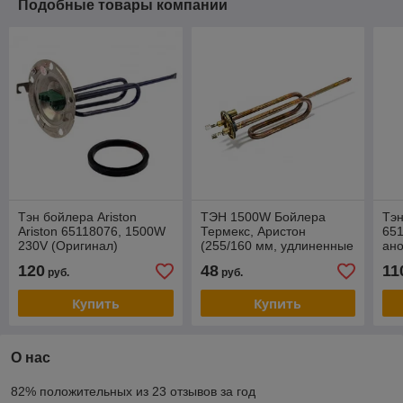
Подобные товары компании
Тэн бойлера Ariston
ТЭН 1500W Бойлера
Тэ
Ariston 65118076, 1500W
Термекс, Аристон
651
230V (Оригинал)
(255/160 мм, удлиненные
ан
клеммы) WTH012UN,
120
48
11
руб.
руб.
WTH011UN
Купить
Купить
О нас
82% положительных из 23 отзывов за год