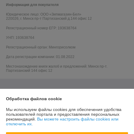
Информация для покупателя
Юридическое лицо:
ООО «Зипмагазин-Бел»
220026, г. Минск пр-т Партизанский д.144 офис 12
Регистрационный номер ЕГР: 193638764
УНП: 193638764
Регистрационный орган: Мингорисолком
Дата регистрации компании: 01.08.2022
Местонахождение книги жалоб и предложений: Минск пр-т.
Партизанский 144 офис 12
Обработка файлов cookie
Мы используем файлы cookies для обеспечения удобства
пользователей портала и предоставления персональных
рекомендаций.
Вы можете настроить файлы cookies или
отключить их.