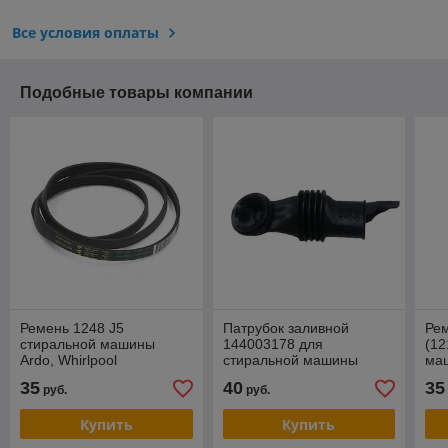
Все условия оплаты
Подобные товары компании
Ремень 1248 J5
Патрубок заливной
Ре
стиральной машины
144003178 для
(12
Ardo, Whirlpool
стиральной машины
маш
C00161609, C00146530
Indesit, Whirlpool
Whi
35
40
35
руб.
руб.
(C00307562) (Разборка)
Купить
Купить