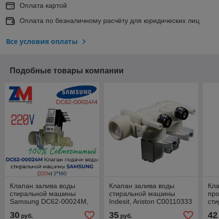
Оплата картой
Оплата по безналичному расчёту для юридических лиц
Все условия оплаты
Подобные товары компании
Клапан залива воды
Клапан залива воды
Кла
стиральной машины
стиральной машины
пр
Samsung DC62-00024M,
Indesit, Ariston C00110333
ст
2x180, 220v
(фишки)
52
30
35
42
руб.
руб.
(Совместимый)