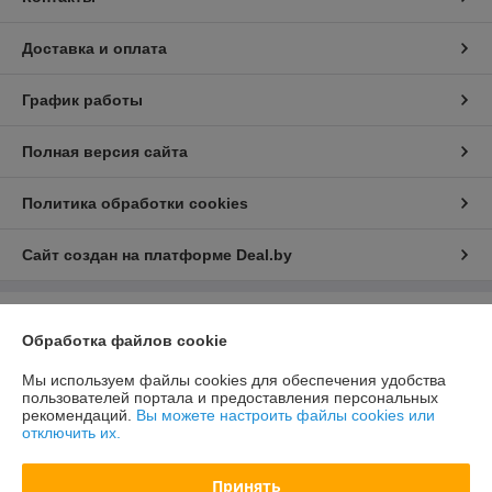
Доставка и оплата
График работы
Полная версия сайта
Политика обработки cookies
Сайт создан на платформе Deal.by
Информация для покупателя
Обработка файлов cookie
Юридическое лицо:
ООО «Зипмагазин-Бел»
220026, г. Минск пр-т Партизанский д.144 офис 12
Мы используем файлы cookies для обеспечения удобства
пользователей портала и предоставления персональных
Регистрационный номер ЕГР: 193638764
рекомендаций.
Вы можете настроить файлы cookies или
отключить их.
УНП: 193638764
Регистрационный орган: Мингорисолком
Принять