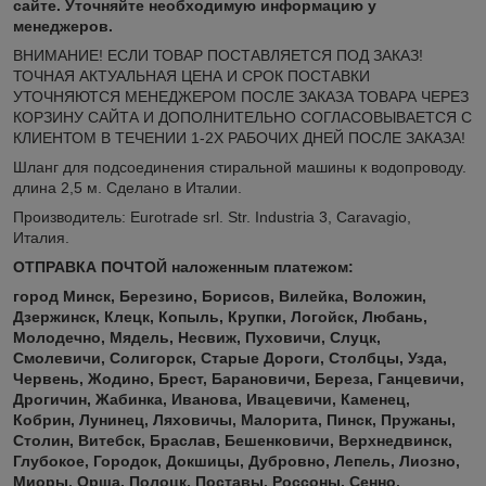
сайте. Уточняйте необходимую информацию у
менеджеров.
ВНИМАНИЕ! ЕСЛИ ТОВАР ПОСТАВЛЯЕТСЯ ПОД ЗАКАЗ!
ТОЧНАЯ АКТУАЛЬНАЯ ЦЕНА И СРОК ПОСТАВКИ
УТОЧНЯЮТСЯ МЕНЕДЖЕРОМ ПОСЛЕ ЗАКАЗА ТОВАРА ЧЕРЕЗ
КОРЗИНУ САЙТА И ДОПОЛНИТЕЛЬНО СОГЛАСОВЫВАЕТСЯ С
КЛИЕНТОМ В ТЕЧЕНИИ 1-2Х РАБОЧИХ ДНЕЙ ПОСЛЕ ЗАКАЗА!
Шланг для подсоединения стиральной машины к водопроводу.
длина 2,5 м. Сделано в Италии.
Производитель: Eurotrade srl. Str. Industria 3, Caravagio,
Италия.
ОТПРАВКА ПОЧТОЙ наложенным платежом:
город Минск, Березино, Борисов, Вилейка, Воложин,
Дзержинск, Клецк, Копыль, Крупки, Логойск, Любань,
Молодечно, Мядель, Несвиж, Пуховичи, Слуцк,
Смолевичи, Солигорск, Старые Дороги, Столбцы, Узда,
Червень, Жодино, Брест, Барановичи, Береза, Ганцевичи,
Дрогичин, Жабинка, Иванова,
Ивацевичи, Каменец,
Кобрин, Лунинец, Ляховичы, Малорита, Пинск, Пружаны,
Столин, Витебск, Браслав, Бешенковичи, Верхнедвинск,
Глубокое, Городок, Докшицы, Дубровно, Лепель, Лиозно,
Миоры, Орша, Полоцк, Поставы, Россоны, Сенно,