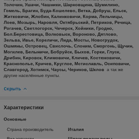
Толочин, Ушачи, Чашники, Шарковщина, Шумилино,
Гомель, Брагин, Буда-Кошелево, Ветка, Добруш, Ельск,
Житковичи, Жлобин, Калинковичи, Корма, Лельчицы,
Лоев, Мозырь, Наровля, Октябрьский, Петриков, Речица,
Рогачев, Светлогорск, Чечерск, Хойники, Гродно,
Бол.Берестовица, Волковыск, Вороново, Дятлово,
Зельва, Ивье, Кореличи, Лида, Мосты, Новогрудок,
Ошмяны, Островец, Свислочь, Слоним, Сморгонь, Щучин
,
Могилев, Белыничи, Бобруйск, Быхов, Горки, Глуск,
Дрибин, Кировск, Климовичи, Кличев, Костюковичи,
Краснополье, Кричев, Круглое, Мстиславль, Осиповичи,
Славгород, Хотимск, Чаусы, Чериков, Шклов
а так же
другие населённые пункты.
Скрыть
Характеристики
Основные
Страна производитель
Италия
Вид запчасти
Шланг подачи воды