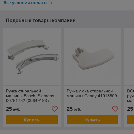
Все условия оплаты
Подобные товары компании
Ручка стиральной
Ручка люка стиральной
DC
машины Bosch, Siemens
машины Candy 41013809
руч
00751782 (00649193 /
ма
DHL011BO)
(чё
25
25
25
руб.
руб.
Купить
Купить