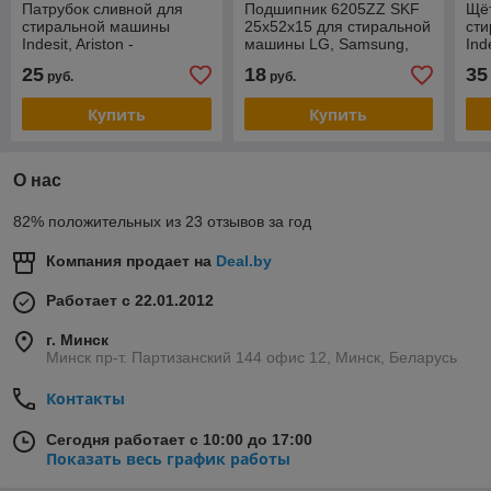
Патрубок сливной для
Подшипник 6205ZZ SKF
Щёт
стиральной машины
25х52х15 для стиральной
ст
Indesit, Ariston -
машины LG, Samsung,
Ind
C00064531 / 1740007190
Indesit, Ariston, Bosch и
Sa
25
18
35
руб.
руб.
(Разборка)
др.
Купить
Купить
О нас
82% положительных из 23 отзывов за год
Компания продает на
Deal.by
Работает с 22.01.2012
г. Минск
Минск пр-т. Партизанский 144 офис 12, Минск, Беларусь
Контакты
Сегодня работает с 10:00 до 17:00
Показать весь график работы