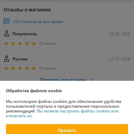
Отзывы о магазине
315 отзывов за всё время
Покупатель
02.08.2026
Отлично
Руслан
17.07.2026
Отлично
Показать все отзывы
Обработка файлов cookie
О нас
Мы используем файлы cookies для обеспечения удобства
пользователей портала и предоставления персональных
рекомендаций.
Вы можете настроить файлы cookies или
Контакты
отключить их.
Доставка и оплата
Принять