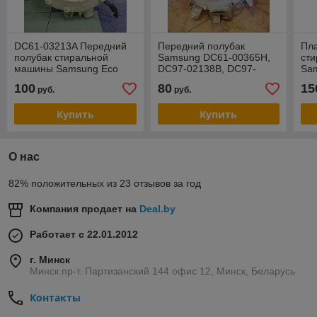
DC61-03213A Передний
Передний полубак
Пл
полубак стиральной
Samsung DC61-00365H,
ст
машины Samsung Eco
DC97-02138B, DC97-
Sa
Buble (Разборка)
02138J, DC97-02138Z
(D
100
80
15
руб.
руб.
(Разборка))
(Ра
Купить
Купить
О нас
82% положительных из 23 отзывов за год
Компания продает на
Deal.by
Работает с 22.01.2012
г. Минск
Минск пр-т. Партизанский 144 офис 12, Минск, Беларусь
Контакты