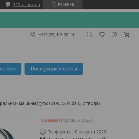
315 отзывов
Корзина
+375 (29) 103-32-24
 оплата
Инструкции и схемы
ральной машины lg mds61952201 da (3 отвода)
Под заказ
Код:
MDS61952201
Отправка с 10 августа 2026
Манжета стиральной