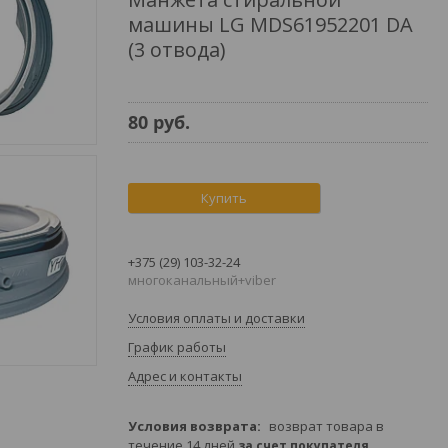
машины LG MDS61952201 DA
(3 отвода)
80
руб.
Купить
+375 (29) 103-32-24
многоканальный+viber
Условия оплаты и доставки
График работы
Адрес и контакты
возврат товара в
течение 14 дней
за счет покупателя