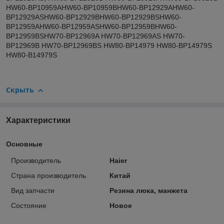
HW60-BP10959AHW60-BP10959BHW60-BP12929AHW60-
BP12929ASHW60-BP12929BHW60-BP12929BSHW60-
BP12959AHW60-BP12959ASHW60-BP12959BHW60-
BP12959BSHW70-BP12969A HW70-BP12969AS HW70-
BP12969B HW70-BP12969BS HW80-BP14979 HW80-BP14979S
HW80-B14979S
Скрыть
Характеристики
Основные
Производитель
Haier
Страна производитель
Китай
Вид запчасти
Резина люка, манжета
Состояние
Новое