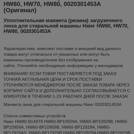
HW60, HW70, HW80, 0020301453A
(Оригинал)
Уплотнительная манжета (резина) загрузочного
люка для стиральной машины Haier
HW60, HW70,
HW80,
0020301453A
Xарактеристики, комплект поставки и внешний вид данного
товара могут отличаться от указанных или могут быть
изменены производителем без отображения на
сайте. Уточняйте необходимую информацию у менеджеров.
ВНИМАНИЕ! ЕСЛИ ТОВАР ПОСТАВЛЯЕТСЯ ПОД ЗАКАЗ!
ТОЧНАЯ АКТУАЛЬНАЯ ЦЕНА И СРОК ПОСТАВКИ
УТОЧНЯЮТСЯ МЕНЕДЖЕРОМ ПОСЛЕ ЗАКАЗА ТОВАРА ЧЕРЕЗ
КОРЗИНУ САЙТА И ДОПОЛНИТЕЛЬНО СОГЛАСОВЫВАЕТСЯ С
КЛИЕНТОМ В ТЕЧЕНИИ 1-2Х РАБОЧИХ ДНЕЙ ПОСЛЕ ЗАКАЗА!
Манжета люка для стиральной машины Haier 0020301453A
Список совместимых устройств
Haier HW80-B14979 HW60-BP10929A, HW60-BP10929B, HW60-
BP10959A, HW60-BP10959B, HW60-BP12929A, HW60-
BP12929AS, HW60-BP12929B HW60-BP10929A HW60-BP10929B