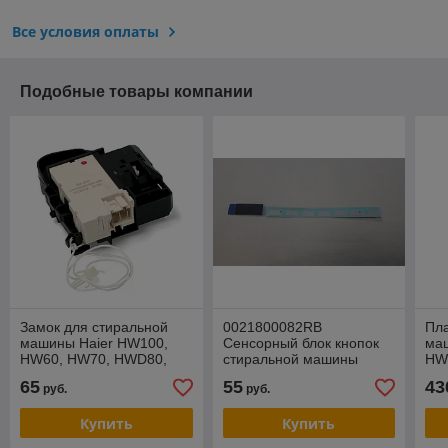
Все условия оплаты
Подобные товары компании
Замок для стиральной
0021800082RB
Пла
машины Haier HW100,
Сенсорный блок кнопок
ма
HW60, HW70, HWD80,
стиральной машины
HW
HW120, HWD120
Haier HW60, HW70
00
65
55
43
руб.
руб.
0024000128A,
0024000128D
Купить
Купить