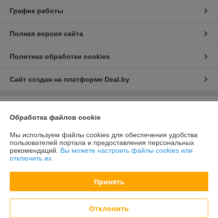
График работы
Полная версия сайта
Политика обработки cookies
Сайт создан на платформе Deal.by
Информация для покупателя
Обработка файлов cookie
Юридическое лицо:
ООО «Зипмагазин-Бел»
220026, г. Минск пр-т Партизанский д.144 офис 12
Мы используем файлы cookies для обеспечения удобства
пользователей портала и предоставления персональных
Регистрационный номер ЕГР: 193638764
рекомендаций.
Вы можете настроить файлы cookies или
отключить их.
УНП: 193638764
Регистрационный орган: Мингорисолком
Принять
Дата регистрации компании: 01.08.2022
Отклонить
Местонахождение книги жалоб и предложений: Минск пр-т.
Партизанский 144 офис 12