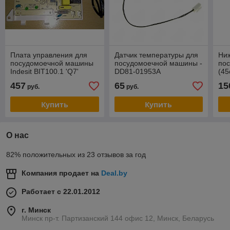
Плата управления для
Датчик температуры для
Ни
посудомоечной машины
посудомоечной машины -
по
Indesit BIT100.1 'Q7'
DD81-01953A
(45
ROHS + N1045048
(Ра
457
65
15
руб.
руб.
С00259737
Купить
Купить
О нас
82% положительных из 23 отзывов за год
Компания продает на
Deal.by
Работает с 22.01.2012
г. Минск
Минск пр-т. Партизанский 144 офис 12, Минск, Беларусь