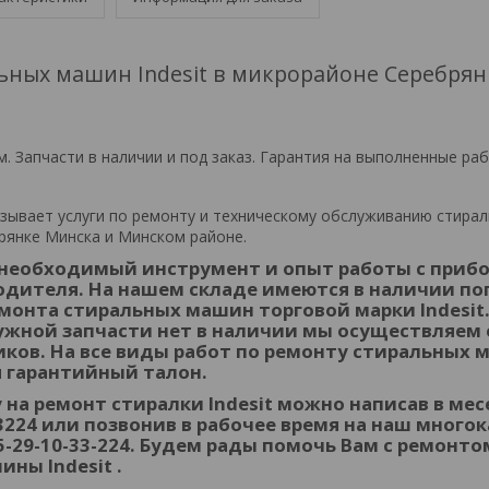
ьных машин Indesit в микрорайоне Серебрян
. Запчасти в наличии и под заказ. Гарантия на выполненные ра
зывает услуги по ремонту и техническому обслуживанию стира
брянке Минска и Минском районе.
необходимый инструмент и опыт работы с приб
одителя. На нашем складе имеются в наличии п
монта стиральных машин торговой марки Indesit.
ужной запчасти нет в наличии мы осуществляем е
ков. На все виды работ по ремонту стиральных 
я гарантийный талон.
 на ремонт стиралки Indesit можно написав в ме
33224 или позвонив в рабочее время на наш мног
5-29-10-33-224. Будем рады помочь Вам с ремонт
ны Indesit .