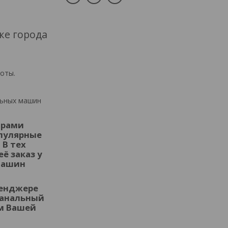
ке города
боты.
льных машин
орами
опулярные
 В тех
ё заказ у
машин
сенджере
оканальный
ом Вашей