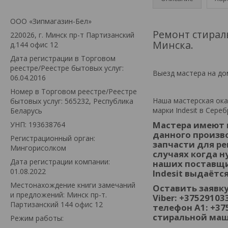
ООО «Зипмагазин-Бел»
Ремонт стирал
220026, г. Минск пр-т Партизанский
Минска.
д.144 офис 12
Дата регистрации в Торговом
реестре/Реестре бытовых услуг:
Выезд мастера на дом
06.04.2016
Номер в Торговом реестре/Реестре
Наша мастерская ока
бытовых услуг: 565232, Республика
марки Indesit в Сере
Беларусь
Мастера имеют 
УНП: 193638764
данного произв
Регистрационный орган:
запчасти для ре
Мингорисолком
случаях когда н
Дата регистрации компании:
наших поставщи
01.08.2022
Indesit выдаётс
Местонахождение книги замечаний
Оставить заявку
и предложений: Минск пр-т.
Viber: +3752910
Партизанский 144 офис 12
телефон А1: +37
стиральной маши
Режим работы: