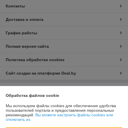
Контакты
Доставка и оплата
График работы
Полная версия сайта
Политика обработки cookies
Сайт создан на платформе Deal.by
Информация для покупателя
Обработка файлов cookie
Юридическое лицо:
ООО «Зипмагазин-Бел»
220026, г. Минск пр-т Партизанский д.144 офис 12
Мы используем файлы cookies для обеспечения удобства
пользователей портала и предоставления персональных
Регистрационный номер ЕГР: 193638764
рекомендаций.
Вы можете настроить файлы cookies или
отключить их.
УНП: 193638764