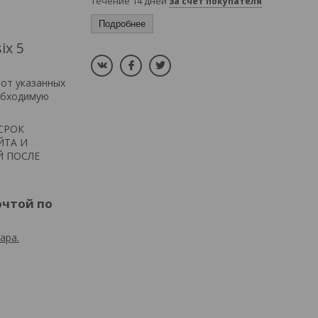
течение 14 дней
за счет покупателя
Подробнее
ix 5
 от указанных
обходимую
СРОК
ЙТА И
Й ПОСЛЕ
очтой по
ара.