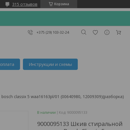
315 отзывов
Корзина
+375 (29) 103-32-24
 оплата
Инструкции и схемы
osch classix 5 waa16163pl/01 (00640980, 12009309)(разборка)
В наличии
Код:
9000095133
9000095133 Шкив стиральной