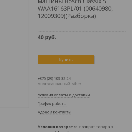
машины Bosch Classix 5
WAA16163PL/01 (00640980,
12009309)(Разборка)
40
руб.
Купить
+375 (29) 103-32-24
многоканальный+viber
Условия оплаты и доставки
График работы
Адрес и контакты
возврат товара в