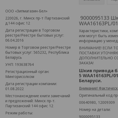
ООО «Зипмагазин-Бел»
9000095133 Шк
220026, г. Минск пр-т Партизанский
WAA16163PL/01
д.144 офис 12
Дата регистрации в Торговом
Xарактеристики, ком
реестре/Реестре бытовых услуг:
или могут быть изме
06.04.2016
информацию у менед
Номер в Торговом реестре/Реестре
ВНИМАНИЕ! ЕСЛИ ТО
бытовых услуг: 565232, Республика
ПОСТАВКИ УТОЧНЯЮ
Беларусь
ДОПОЛНИТЕЛЬНО СО
ЗАКАЗА!
УНП: 193638764
Шкив привода б
Регистрационный орган:
5 WAA16163PL/01
Мингорисолком
Беларуси.
Дата регистрации компании:
Внимание! Фактическ
01.08.2022
Оригинальный код пр
Местонахождение книги замечаний
и предложений: Минск пр-т.
00640980, 12009309
Партизанский 144 офис 12
Номер на детали:
Режим работы:
9000095133