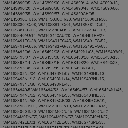
WM14S890/05, WM14S890/06, WM14S890/14, WM14S890/15,
WM14S890/20, WM14S890/38, WM14S890/45, WM14S890/50,
WM14S890/55, WM14S890/57, WM14S890CH/05,
WM14S890CH/15, WM14S890CH/23, WM14S890CH/38,
WM16S380FG/08, WM16S381FG/01, WM16S381FG/04,
WM16S381FG/07, WM16S440AU/12, WM16S440AU/13,
WM16S440AU/14, WM16S440AU/20, WM16S481FF/27,
WM16S491FG/38, WM16S491FG/45, WM16S491FG/52,
WM16S491FG/55, WM16S491FG/57, WM16S491FG/58,
WM16S492/06, WM16S492/08, WM16S492NL/08, WM16S493/01,
WM16S493/07, WM16S493/08, WM16S493/10, WM16S493/13,
WM16S493/14, WM16S493/15, WM16S493/20, WM16S493/23,
WM16S493/38, WM16S493/45, WM16S493NL/01,
WM16S493NL/04, WM16S493NL/07, WM16S493NL/10,
WM16S493NL/13, WM16S493NL/14, WM16S493NL/15,
WM16S493NL/38, WM16S493NL/45,
WM16S494/45,WM16S494/52, WM16S494/57, WM16S494NL/45,
WM16S494NL/52, WM16S494NL/55, WM16S494NL/57,
WM16S494NL/58, WM16S495GB/08, WM16S496GB/01,
WM16S496GB/07, WM16S496GB/10, WM16S496GB/14,
WM16S496GB/20, WM16S4M0DN/45, WM16S4M0DN/52,
WM16S4M0DN/55, WM16S4M0DN/57, WM16S740AU/27,
WM16S742EE/01, WM16S742EE/08, WM16S743PL/38,
WM16S743PL/45, WM16S743PL/52, WM16S792CH/08,