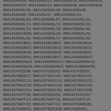
WM14S493/08, WM14S493/13, WM14S493/14, WM14S493/15,
WM14S493/20, WM14S493/23, WM14S493/38, WM14S493/45,
WM14S493NL/06, WM14S493NL/08, WM14S494/45,
WM14S494/50, WM14S494/57, WM14S494NL/01,
WM14S494NL/04, WM14S494NL/07, WM14S494NL/13,
WM14S494NL/14, WM14S494NL/15, WM14S494NL/20,
WM14S494NL/23, WM14S494NL/38, WM14S494NL/45,
WM14S495GB/08, WM14S495NL/45, WM14S495NL/50,
WM14S495NL/55, WM14S495NL/57, WM14S495NL/58,
WM14S496GB/01, WM14S496GB/07, WM14S496GB/14,
WM14S496GB/15, WM14S496GB/20, WM14S496GB/23,
WM14S496GB/38, WM14S496GB/45, WM14S496GB/50,
WM14S496GB/54, WM14S496GB/57, WM14S4M0DN/07,
WM14S4M0DN/13, WM14S4M0DN/14, WM14S4M0DN/15,
WM14S4M0DN/20, WM14S4M0DN/23, WM14S4M0DN/38,
WM14S742EE/08, WM14S743EE/01, WM14S743EE/07,
WM14S74BEE/27, WM14S790GC/01, WM14S790GC/07,
WM14S790GC/13, WM14S790GC/14, WM14S790GC/23,
WM14S790GC/38, WM14S790GC/45, WM14S790GC/50,
WM14S790GC/54, WM14S790GC/55, WM14S792CH/08,
WM14S792FF/08, WM14S793CH/01, WM14S793CH/07,
WM14S794FF/13, WM14S794FF/14, WM14S794FF/15,
WM14S794FF/20, WM14S794FF/23, WM14S794ME/08,
WM14S795ME/01, WM14S7B2EU/08, WM14S890/01,