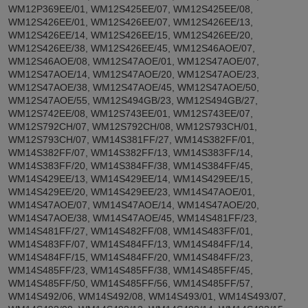
WM12P369EE/01, WM12S425EE/07, WM12S425EE/08,
WM12S426EE/01, WM12S426EE/07, WM12S426EE/13,
WM12S426EE/14, WM12S426EE/15, WM12S426EE/20,
WM12S426EE/38, WM12S426EE/45, WM12S46AOE/07,
WM12S46AOE/08, WM12S47AOE/01, WM12S47AOE/07,
WM12S47AOE/14, WM12S47AOE/20, WM12S47AOE/23,
WM12S47AOE/38, WM12S47AOE/45, WM12S47AOE/50,
WM12S47AOE/55, WM12S494GB/23, WM12S494GB/27,
WM12S742EE/08, WM12S743EE/01, WM12S743EE/07,
WM12S792CH/07, WM12S792CH/08, WM12S793CH/01,
WM12S793CH/07, WM14S381FF/27, WM14S382FF/01,
WM14S382FF/07, WM14S382FF/13, WM14S383FF/14,
WM14S383FF/20, WM14S384FF/38, WM14S384FF/45,
WM14S429EE/13, WM14S429EE/14, WM14S429EE/15,
WM14S429EE/20, WM14S429EE/23, WM14S47AOE/01,
WM14S47AOE/07, WM14S47AOE/14, WM14S47AOE/20,
WM14S47AOE/38, WM14S47AOE/45, WM14S481FF/23,
WM14S481FF/27, WM14S482FF/08, WM14S483FF/01,
WM14S483FF/07, WM14S484FF/13, WM14S484FF/14,
WM14S484FF/15, WM14S484FF/20, WM14S484FF/23,
WM14S485FF/23, WM14S485FF/38, WM14S485FF/45,
WM14S485FF/50, WM14S485FF/56, WM14S485FF/57,
WM14S492/06, WM14S492/08, WM14S493/01, WM14S493/07,