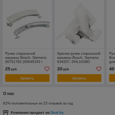
Ручка стиральной
Крючок ручки стиральной
Руч
машины Bosch, Siemens
машины Bosch, Siemens
Bos
00751782 (00649193 /
634207, DHL101BO
дл
DHL011BO)
(SK
25
20
40
руб.
руб.
Купить
Купить
О нас
82% положительных из 23 отзывов за год
Компания продает на
Deal.by