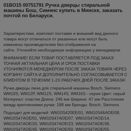
01BO15 00751791 Ручка дверцы стиральной
машины Бош, Сименс купить в Минске, заказать
почтой по Беларуси.
Xарактеристики, комплект поставки и внешний вид данного
товара могут отличаться от указанных или могут быть
изменены производителем без отображения на
сайте. Уточняйте необходимую информацию у менеджеров.
ВНИМАНИЕ! ЕСЛИ ТОВАР ПОСТАВЛЯЕТСЯ ПОД ЗАКАЗ!
ТОЧНАЯ АКТУАЛЬНАЯ ЦЕНА И СРОК ПОСТАВКИ
УТОЧНЯЮТСЯ МЕНЕДЖЕРОМ ПОСЛЕ ЗАКАЗА ТОВАРА ЧЕРЕЗ
КОРЗИНУ САЙТА И ДОПОЛНИТЕЛЬНО СОГЛАСОВЫВАЕТСЯ С
КЛИЕНТОМ В ТЕЧЕНИИ 1-2Х РАБОЧИХ ДНЕЙ ПОСЛЕ ЗАКАЗА!
Ручка дверцы люка для стиральной машины Bosch, Siemens
WM10S, WM12P, WM12S, WM14S, WM16S - серии Цвет: серый
Материал: пластик Длина: 246 мм Ширина: 47 мм Расстояние
между креплениями ручки: 188 мм Бренды: Bosch, Siemens
Подходит для моделей: WM10S420EE/01, WM10S46AOE/08,
WM10S47AOE/01, WM10S47AOE/07, WM10S47AOE/14,
WM10S47AOE/20, WM10S47AOE/23, WM10S47AOE/38,
WM10S47AOE/45, WM10S47AOE/50, WM10S47AOE/55,