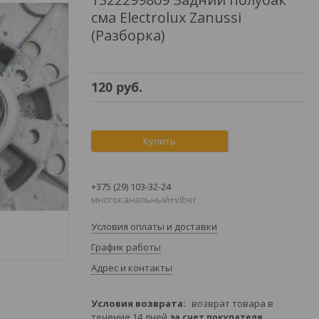
сма Electrolux Zanussi
(Разборка)
120
руб.
Купить
+375 (29) 103-32-24
многоканальный+viber
Условия оплаты и доставки
График работы
Адрес и контакты
возврат товара в
течение 14 дней
за счет покупателя