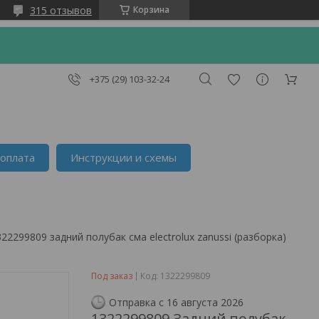
315 отзывов
Корзина
+375 (29) 103-32-24
 оплата
Инструкции и схемы
322299809 задний полубак сма electrolux zanussi (разборка)
Под заказ
Код:
1322299809
Отправка с 16 августа 2026
1322299809 Задний полубак