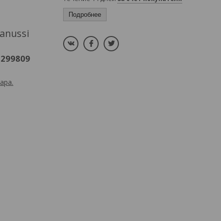
Подробнее
anussi
2299809
ара.