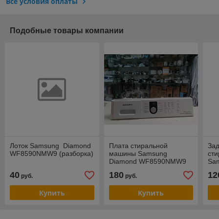
Все условия оплаты
Подобные товары компании
Лоток Samsung Diamond
Плата стиральной
Зад
WF8590NMW9 (разборка)
машины Samsung
ст
Diamond WF8590NMW9
Sa
(Разборка)
M5
40
180
12
руб.
руб.
152
Купить
Купить