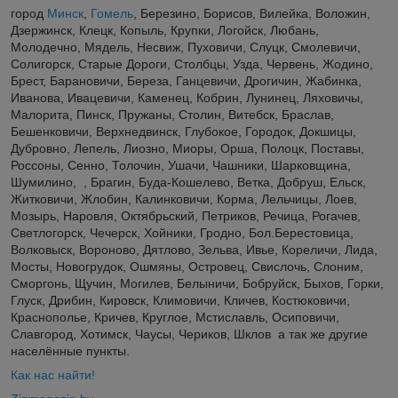
город
Минск
,
Гомель
, Березино, Борисов, Вилейка, Воложин,
Дзержинск, Клецк, Копыль, Крупки, Логойск, Любань,
Молодечно, Мядель, Несвиж, Пуховичи, Слуцк, Смолевичи,
Солигорск, Старые Дороги, Столбцы, Узда, Червень, Жодино,
Брест, Барановичи, Береза, Ганцевичи, Дрогичин, Жабинка,
Иванова, Ивацевичи, Каменец, Кобрин, Лунинец, Ляховичы,
Малорита, Пинск, Пружаны, Столин, Витебск, Браслав,
Бешенковичи, Верхнедвинск, Глубокое, Городок, Докшицы,
Дубровно, Лепель, Лиозно, Миоры, Орша, Полоцк, Поставы,
Россоны, Сенно, Толочин, Ушачи, Чашники, Шарковщина,
Шумилино, , Брагин, Буда-Кошелево, Ветка, Добруш, Ельск,
Житковичи, Жлобин, Калинковичи, Корма, Лельчицы, Лоев,
Мозырь, Наровля, Октябрьский, Петриков, Речица, Рогачев,
Светлогорск, Чечерск, Хойники, Гродно, Бол.Берестовица,
Волковыск, Вороново, Дятлово, Зельва, Ивье, Кореличи, Лида,
Мосты, Новогрудок, Ошмяны, Островец, Свислочь, Слоним,
Сморгонь, Щучин, Могилев, Белыничи, Бобруйск, Быхов, Горки,
Глуск, Дрибин, Кировск, Климовичи, Кличев, Костюковичи,
Краснополье, Кричев, Круглое, Мстиславль, Осиповичи,
Славгород, Хотимск, Чаусы, Чериков, Шклов а так же другие
населённые пункты.
Как нас найти!