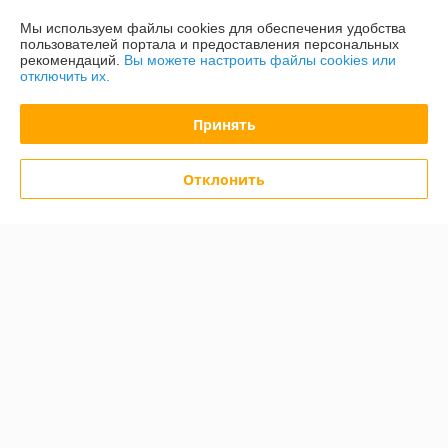
О нас
Мы используем файлы cookies для обеспечения удобства
пользователей портала и предоставления персональных
рекомендаций.
Вы можете настроить файлы cookies или
Контакты
отключить их.
Доставка и оплата
Принять
График работы
Отклонить
Полная версия сайта
Политика обработки cookies
Сайт создан на платформе Deal.by
Информация для покупателя
Юридическое лицо:
ООО «Зипмагазин-Бел»
220026, г. Минск пр-т Партизанский д.144 офис 12
Регистрационный номер ЕГР: 193638764