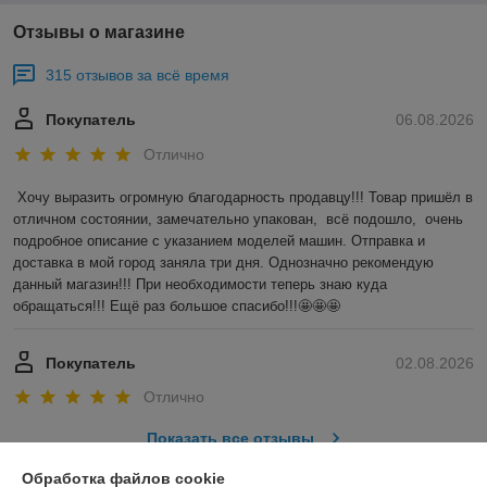
Отзывы о магазине
315 отзывов за всё время
Покупатель
06.08.2026
Отлично
Хочу выразить огромную благодарность продавцу!!! Товар пришёл в 
отличном состоянии, замечательно упакован,  всё подошло,  очень 
подробное описание с указанием моделей машин. Отправка и 
доставка в мой город заняла три дня. Однозначно рекомендую 
данный магазин!!! При необходимости теперь знаю куда 
обращаться!!! Ещё раз большое спасибо!!!🤩🤩🤩
Покупатель
02.08.2026
Отлично
Показать все отзывы
Обработка файлов cookie