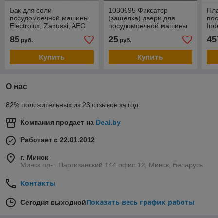
Бак для соли
1030695 Фиксатор
Пла
посудомоечной машины
(защелка) двери для
по
Electrolux, Zanussi, AEG
посудомоечной машины
Ind
1174849008 TYPE 436 17
Hansa, Gorenje, Kaiser,
RO
85
25
45
руб.
руб.
1D (Разборка)
Korting, Midea, Whirlpool
С0
(Р
Купить
Купить
О нас
82% положительных из 23 отзывов за год
Компания продает на
Deal.by
Работает с 22.01.2012
г. Минск
Минск пр-т. Партизанский 144 офис 12, Минск, Беларусь
Контакты
Показать весь график работы
Сегодня выходной