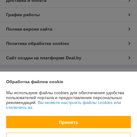
Доставка и оплата
График работы
Полная версия сайта
Политика обработки cookies
Сайт создан на платформе Deal.by
Информация для покупателя
Обработка файлов cookie
Юридическое лицо:
ООО «Зипмагазин-Бел»
220026, г. Минск пр-т Партизанский д.144 офис 12
Мы используем файлы cookies для обеспечения удобства
пользователей портала и предоставления персональных
Регистрационный номер ЕГР: 193638764
рекомендаций.
Вы можете настроить файлы cookies или
отключить их.
УНП: 193638764
Регистрационный орган: Мингорисолком
Принять
Дата регистрации компании: 01.08.2022