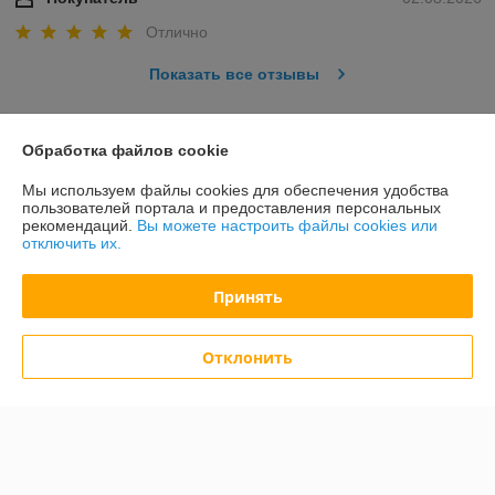
Отлично
Показать все отзывы
О нас
Обработка файлов cookie
Мы используем файлы cookies для обеспечения удобства
Контакты
пользователей портала и предоставления персональных
рекомендаций.
Вы можете настроить файлы cookies или
отключить их.
Доставка и оплата
Принять
График работы
Отклонить
Полная версия сайта
Политика обработки cookies
Сайт создан на платформе Deal.by