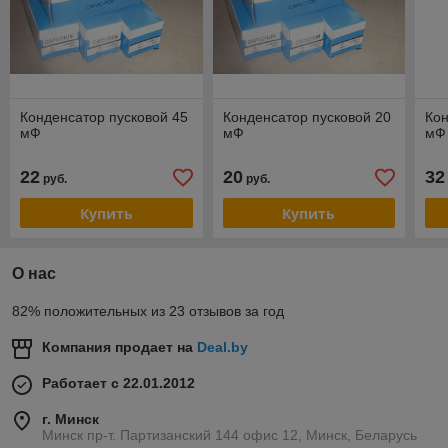
Конденсатор пусковой 45
Конденсатор пусковой 20
Кон
мФ
мФ
мФ
22
20
32
руб.
руб.
Купить
Купить
О нас
82% положительных из 23 отзывов за год
Компания продает на
Deal.by
Работает с 22.01.2012
г. Минск
Минск пр-т. Партизанский 144 офис 12, Минск, Беларусь