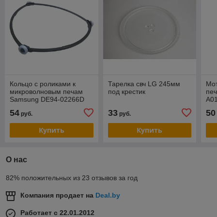
Кольцо с роликами к
Тарелка свч LG 245мм
Мот
микроволновым печам
под крестик
пе
Samsung DE94-02266D
A01
101
54
33
50
руб.
руб.
Раз
Купить
Купить
О нас
82% положительных из 23 отзывов за год
Компания продает на
Deal.by
Работает с 22.01.2012