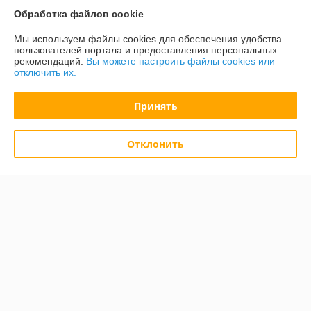
Обработка файлов cookie
О нас
Мы используем файлы cookies для обеспечения удобства
пользователей портала и предоставления персональных
рекомендаций.
Вы можете настроить файлы cookies или
Контакты
отключить их.
Доставка и оплата
Принять
График работы
Отклонить
Полная версия сайта
Политика обработки cookies
Сайт создан на платформе Deal.by
Информация для покупателя
Юридическое лицо:
ООО «Зипмагазин-Бел»
220026, г. Минск пр-т Партизанский д.144 офис 12