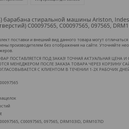
) барабана стиральной машины Ariston, Indes
отверстий) C00097565, С00097565, 097565, DRM1
плект поставки и внешний вид данного товара могут отличаться
нены производителем без отображения на сайте. Уточняйте не
жеров.
ВАР ПОСТАВЛЯЕТСЯ ПОД ЗАКАЗ! ТОЧНАЯ АКТУАЛЬНАЯ ЦЕНА И 
ТСЯ МЕНЕДЖЕРОМ ПОСЛЕ ЗАКАЗА ТОВАРА ЧЕРЕЗ КОРЗИНУ СА
ГЛАСОВЫВАЕТСЯ С КЛИЕНТОМ В ТЕЧЕНИИ 1-2Х РАБОЧИХ ДНЕ
C00097565
 защелок
рстий
it
00097565, С00097565, 097565, DRM103ID, DRM107ID