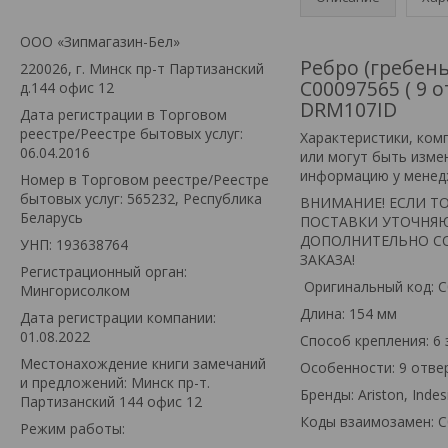
ООО «Зипмагазин-Бел»
Ребро (гребень
220026, г. Минск пр-т Партизанский
C00097565 ( 9 
д.144 офис 12
DRM107ID
Дата регистрации в Торговом
реестре/Реестре бытовых услуг:
Xарактеристики, ком
06.04.2016
или могут быть изме
информацию у менед
Номер в Торговом реестре/Реестре
бытовых услуг: 565232, Республика
ВНИМАНИЕ! ЕСЛИ ТО
Беларусь
ПОСТАВКИ УТОЧНЯЮ
ДОПОЛНИТЕЛЬНО СО
УНП: 193638764
ЗАКАЗА!
Регистрационный орган:
Оригинальный код: 
Мингорисолком
Длина: 154 мм
Дата регистрации компании:
01.08.2022
Способ крепления: 6
Местонахождение книги замечаний
Особенности: 9 отве
и предложений: Минск пр-т.
Бренды: Ariston, Indes
Партизанский 144 офис 12
Коды взаимозамен: C
Режим работы: