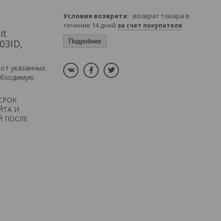
возврат товара в
течение 14 дней
за счет покупателя
it
03ID,
Подробнее
 от указанных
обходимую
СРОК
ЙТА И
Й ПОСЛЕ