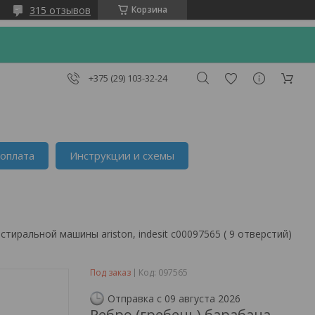
315 отзывов
Корзина
+375 (29) 103-32-24
 оплата
Инструкции и схемы
стиральной машины ariston, indesit c00097565 ( 9 отверстий)
Под заказ
Код:
097565
Отправка с 09 августа 2026
Ребро (гребень) барабана