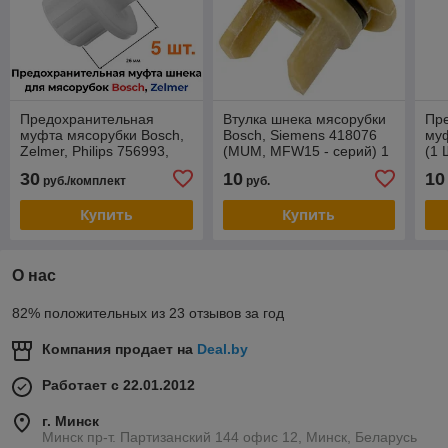
Предохранительная
Втулка шнека мясорубки
Пр
муфта мясорубки Bosch,
Bosch, Siemens 418076
муф
Zelmer, Philips 756993,
(MUM, MFW15 - серий) 1
(1 
00630701, 420306564070
шт Китай
30
10
10
руб./комплект
руб.
(совместимая) (5 штук)
Купить
Купить
О нас
82% положительных из 23 отзывов за год
Компания продает на
Deal.by
Работает с 22.01.2012
г. Минск
Минск пр-т. Партизанский 144 офис 12, Минск, Беларусь