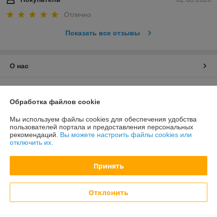
Отлично
Показать все отзывы
О нас
Контакты
Обработка файлов cookie
Доставка и оплата
Мы используем файлы cookies для обеспечения удобства
пользователей портала и предоставления персональных
График работы
рекомендаций.
Вы можете настроить файлы cookies или
отключить их.
Полная версия сайта
Принять
Политика обработки cookies
Отклонить
Сайт создан на платформе Deal.by