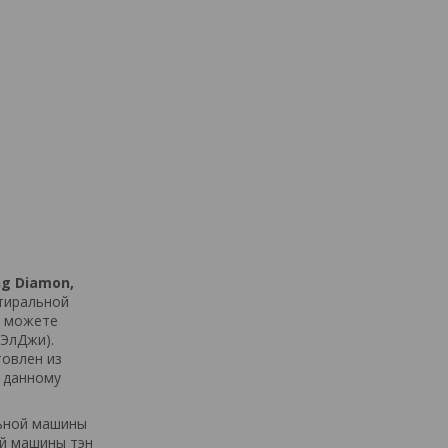
ng Diamon,
стиральной
ы можете
ЭлДжи).
товлен из
 данному
ьной
машины
й
машины
тэн