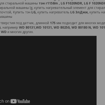
для
стиральной
машины
тэн
r1158m
,
LG
F1020NDR
,
LG
F
1020ND
иральной
машины
lg
,
купить
нагревательный
элемент
для
стира
почтой
,
Купить
тэн
LG
,
купить
нагреватель
LG
ЭлДжи
,
купить
на
машины
 отверстия под датчик, длинной
175
мм подходит для многих мод
G
, например
WD 80131,
WD 10131, WD 80250, WD 80180 N, WD 101
, WD
и многих других.