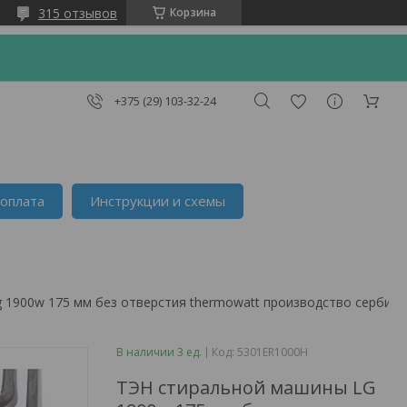
315 отзывов
Корзина
+375 (29) 103-32-24
 оплата
Инструкции и схемы
g 1900w 175 мм без отверстия thermowatt производство сербия.
В наличии 3 ед.
Код:
5301ER1000H
ТЭН стиральной машины LG