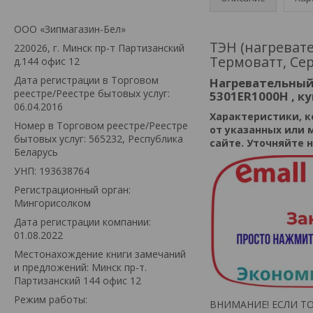
ООО «Зипмагазин-Бел»
ТЭН (нагревате
220026, г. Минск пр-т Партизанский
Термоватт, Се
д.144 офис 12
Дата регистрации в Торговом
Нагревательный
реестре/Реестре бытовых услуг:
5301ER1000H , к
06.04.2016
Xарактеристики, к
Номер в Торговом реестре/Реестре
от указанных или 
бытовых услуг: 565232, Республика
сайте. Уточняйте
Беларусь
УНП: 193638764
Регистрационный орган:
Мингорисолком
Дата регистрации компании:
01.08.2022
Местонахождение книги замечаний
и предложений: Минск пр-т.
Партизанский 144 офис 12
Режим работы:
ВНИМАНИЕ! ЕСЛИ ТО