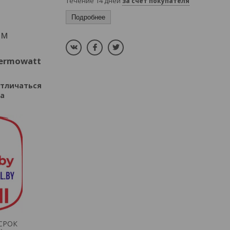
течение 14 дней
за счет покупателя
Подробнее
мм
ermowatt
отличаться
на
СРОК