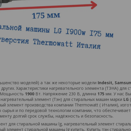
ьшенство моделей) а так же некоторые модели
Indesit, Samsu
 других. Характеристики нагревательного элемента (ТЭНА) для 
. Мощьность
1900
Вт. Напряжение 230 В, длинна
175
мм. У нас В
 нагревательный элемент (Тэн) для стиральных машин марки
LG
(
ый элемент производства компании Thermowatt ( Италия), изго
 сырья и по передовой технологии компании, что обеспечивает
менту долгий срок службы, надёжность и безопасность.
мент
для
стиральной
машины
lg
,
нагревательный
элемент
стирал
ный
элемент
стиральной
машины
lg
купить
,
Купить
тэн
стирально