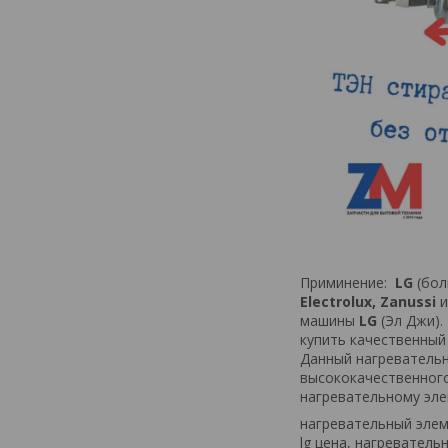
Приминение:
LG
(бол
Electrolux, Zanussi
и
машины
LG
(Эл Джи)
купить качественный
Данный нагревательн
высококачественного
нагревательному эле
нагревательный
эле
lg
цена
,
нагреватель