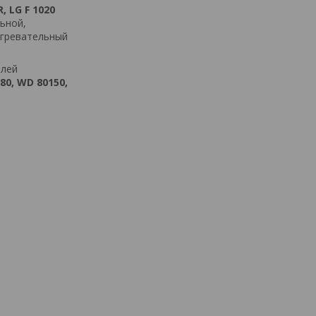
R
,
LG
F
1020
льной
,
гревательный
елей
80, WD 80150,