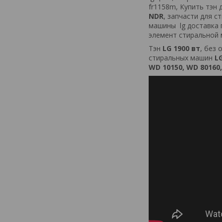
fr1158m
,
Купить
тэн
NDR
,
запчасти
для
ст
машины
lg
доставка
элемент
стиральной
Тэн
LG 1900 вт
, без
стиральных машин
L
WD 10150, WD 80160