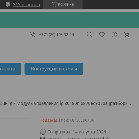
315 отзывов
Корзина
+375 (29) 103-32-24
 оплата
Инструкции и схемы
шин lg
Модуль управления lg 80180n 6870ec9070a (разборка)
Под заказ
Код:
6870EC9070A
Отправка с 14 августа 2026
Модуль управления LG