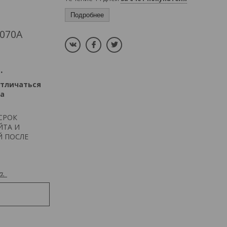
Подробнее
070A
.
отличаться
на
СРОК
ЙТА И
Й ПОСЛЕ
а.