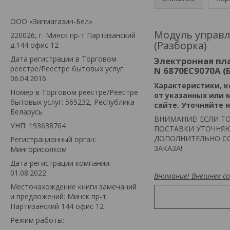
ООО «Зипмагазин-Бел»
Модуль управл
220026, г. Минск пр-т Партизанский
(Разборка)
д.144 офис 12
Дата регистрации в Торговом
Электронная пл
реестре/Реестре бытовых услуг:
N 6870EC9070A (
06.04.2016
Xарактеристики, к
Номер в Торговом реестре/Реестре
от указанных или 
бытовых услуг: 565232, Республика
сайте. Уточняйте
Беларусь
ВНИМАНИЕ! ЕСЛИ ТО
УНП: 193638764
ПОСТАВКИ УТОЧНЯЮ
ДОПОЛНИТЕЛЬНО СО
Регистрационный орган:
ЗАКАЗА!
Мингорисолком
Дата регистрации компании:
01.08.2022
Внимание! Внешнее 
Местонахождение книги замечаний
и предложений: Минск пр-т.
Партизанский 144 офис 12
Режим работы: