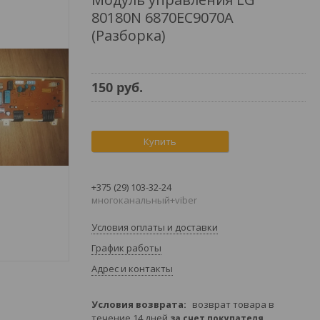
80180N 6870EC9070A
(Разборка)
150
руб.
Купить
+375 (29) 103-32-24
многоканальный+viber
Условия оплаты и доставки
График работы
Адрес и контакты
возврат товара в
течение 14 дней
за счет покупателя