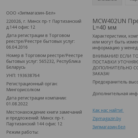
ООО «Зипмагазин-Бел»
MCW402UN Пред
220026, г. Минск пр-т Партизанский
L=40 мм
д.144 офис 12
Дата регистрации в Торговом
Xарактеристики, ком
реестре/Реестре бытовых услуг:
или могут быть изме
06.04.2016
информацию у менед
Номер в Торговом реестре/Реестре
ВНИМАНИЕ! ЕСЛИ ТО
бытовых услуг: 565232, Республика
ПОСТАВКИ УТОЧНЯЮ
Беларусь
ДОПОЛНИТЕЛЬНО СО
ЗАКАЗА!
УНП: 193638764
Предохранитель выс
Регистрационный орган:
Мингорисолком
Дополнительная инфо
Дата регистрации компании:
01.08.2022
Как нас найти!
Местонахождение книги замечаний
и предложений: Минск пр-т.
Zipmagazin.by
Партизанский 144 офис 12
Зипмагазин.бел
Режим работы: