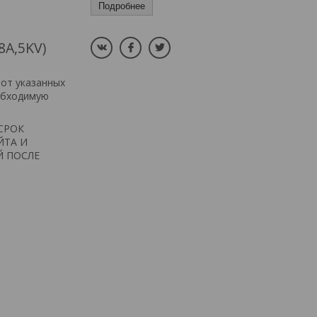
Подробнее
A,5KV)
 от указанных
обходимую
СРОК
ЙТА И
Й ПОСЛЕ