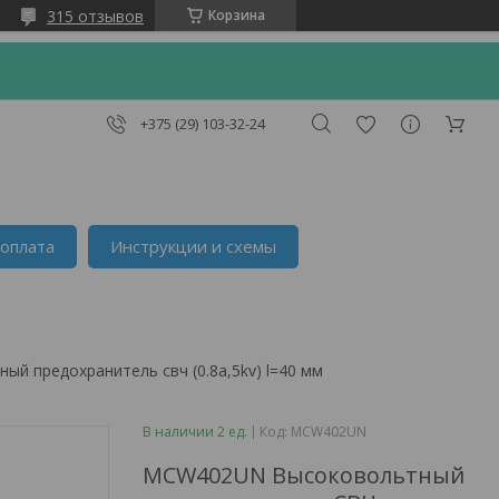
315 отзывов
Корзина
+375 (29) 103-32-24
 оплата
Инструкции и схемы
й предохранитель свч (0.8a,5kv) l=40 мм
В наличии 2 ед.
Код:
MCW402UN
MCW402UN Высоковольтный