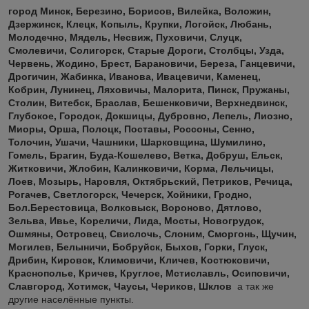
город Минск, Березино, Борисов, Вилейка, Воложин,
Дзержинск, Клецк, Копыль, Крупки, Логойск, Любань,
Молодечно, Мядель, Несвиж, Пуховичи, Слуцк,
Смолевичи, Солигорск, Старые Дороги, Столбцы, Узда,
Червень, Жодино, Брест, Барановичи, Береза, Ганцевичи,
Дрогичин, Жабинка, Иванова,
Ивацевичи, Каменец,
Кобрин, Лунинец, Ляховичы, Малорита, Пинск, Пружаны,
Столин, Витебск, Браслав, Бешенковичи, Верхнедвинск,
Глубокое, Городок, Докшицы, Дубровно, Лепель, Лиозно,
Миоры, Орша, Полоцк, Поставы, Россоны, Сенно,
Толочин, Ушачи, Чашники, Шарковщина, Шумилино,
Гомель, Брагин, Буда-Кошелево, Ветка, Добруш, Ельск,
Житковичи, Жлобин, Калинковичи, Корма, Лельчицы,
Лоев, Мозырь, Наровля, Октябрьский, Петриков, Речица,
Рогачев, Светлогорск, Чечерск, Хойники, Гродно,
Бол.Берестовица, Волковыск, Вороново, Дятлово,
Зельва, Ивье, Кореличи, Лида, Мосты, Новогрудок,
Ошмяны, Островец, Свислочь, Слоним, Сморгонь, Щучин
,
Могилев, Белыничи, Бобруйск, Быхов, Горки, Глуск,
Дрибин, Кировск, Климовичи, Кличев, Костюковичи,
Краснополье, Кричев, Круглое, Мстиславль, Осиповичи,
Славгород, Хотимск, Чаусы, Чериков, Шклов
а так же
другие населённые пункты.