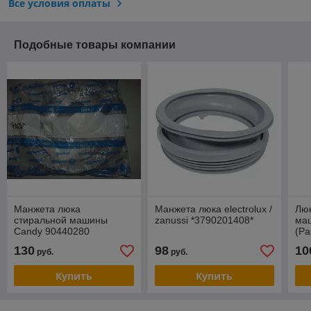
Все условия оплаты
Подобные товары компании
Манжета люка
Манжета люка electrolux /
Люк
стиральной машины
zanussi *3790201408*
ма
Candy 90440280
(Ра
130
98
10
руб.
руб.
Купить
Купить