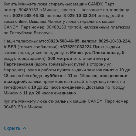
Купить Манжета люка стиральных машин CANDY. Парт
номер: 90489153
в Минске,
просто ― позвоните по телефону
мтс:
8029-508-46-85
, велком:
8-029-10-33-224
или сделайте
заказ online. Вышлем Манжету люка стиральных машин
CANDY Парт номер: 90489153
почтой, наложенным платежом
по Республике Беларусь.
Наши телефоны:
мтс:8029-508-46-85
, велком:
8029-10-33-224
,
VIBER
(только сообщения):
+375291033224
.Пункт выдачи
заказов находиться по адресу:
г. Минск ул. Плеханова д. 5
вход с торца здания).
300 метров
от станции
метро
Партизанская
(вдоль трамвайных путей в сторону ул.
Народная). время работы пункта выдачи заказов
пн-пт с 10 до
18
часов без обеда,
суббота
с
11
до
15
часов,
воскресенье
выходной.
заявки принимаются на сайте круглосуточно, по
телефонам с
10
до
21
часов ежедневно. Доставка по городу
Минску
с 11 до 20
часов ежедневно.
Купить Манжету люка стиральных машин CANDY Парт номер:
90489153
в Минске.
Скрыть