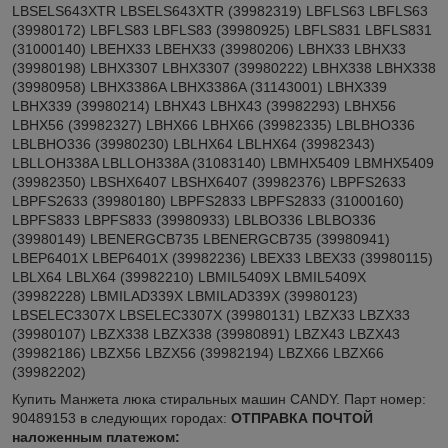
LBSELS643XTR LBSELS643XTR (39982319) LBFLS63 LBFLS63
(39980172) LBFLS83 LBFLS83 (39980925) LBFLS831 LBFLS831
(31000140) LBEHX33 LBEHX33 (39980206) LBHX33 LBHX33
(39980198) LBHX3307 LBHX3307 (39980222) LBHX338 LBHX338
(39980958) LBHX3386A LBHX3386A (31143001) LBHX339
LBHX339 (39980214) LBHX43 LBHX43 (39982293) LBHX56
LBHX56 (39982327) LBHX66 LBHX66 (39982335) LBLBHO336
LBLBHO336 (39980230) LBLHX64 LBLHX64 (39982343)
LBLLOH338A LBLLOH338A (31083140) LBMHX5409 LBMHX5409
(39982350) LBSHX6407 LBSHX6407 (39982376) LBPFS2633
LBPFS2633 (39980180) LBPFS2833 LBPFS2833 (31000160)
LBPFS833 LBPFS833 (39980933) LBLBO336 LBLBO336
(39980149) LBENERGCB735 LBENERGCB735 (39980941)
LBEP6401X LBEP6401X (39982236) LBEX33 LBEX33 (39980115)
LBLX64 LBLX64 (39982210) LBMIL5409X LBMIL5409X
(39982228) LBMILAD339X LBMILAD339X (39980123)
LBSELEC3307X LBSELEC3307X (39980131) LBZX33 LBZX33
(39980107) LBZX338 LBZX338 (39980891) LBZX43 LBZX43
(39982186) LBZX56 LBZX56 (39982194) LBZX66 LBZX66
(39982202)
Купить Манжета люка стиральных машин CANDY. Парт номер:
90489153
в следующих городах:
ОТПРАВКА ПОЧТОЙ
наложенным платежом: