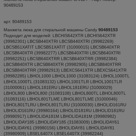
90489153
арт.
90489153
Манжета люка для стиральной машины Candy
90489153
Подходит для моделей: LBCHIS642XTR LBCHIS642XTR
(39982301) LBCSB440XTRI LBCSB440XTRI (39982269)
LBCSB51XATIT LBCSB51XATIT (31000015) LBCSB640XTR
LBCSB640XTR (39982277) LBCSB640XTRI LBCSB640XTRI
(39982251) LBCSB640XTRR LBCSB640XTRR (39982384)
LBCSB840XTR LBCSB840XTR (39982905) LBCSB840XTRR
LBCSB840XTRR (39982913) LBEXCS641XTR LBEXCS641XTR
(39982285) LBHOL1000 LBHOL1000 (31083124) LBHOL1000TL
LBHOL1000TL (31083132) LBHOL1001TLR LBHOL1001TLR
(31000061) LBHOL181ERU LBHOL181ERU (31000029)
LBHOL800 LBHOL800 (31083108) LBHOL800TL LBHOL800TL
(31083116) LBHOL801TLME LBHOL801TLME (31000046)
LBHOL801TLRU LBHOL801TLRU (31000030) LBHOLID161RU
LBHOLID161RU (39980164) LBHOLID181RU LBHOLID181RU
(39980917) LBHOLIDA181M LBHOLIDA181M (39980982)
LBHOLIDAY185 LBHOLIDAY185 (31083009) LBHOLIDAY61
LBHOLIDAY61 (39980156) LBHOLIDAY81 LBHOLIDAY81
(39980909) LBSEL6407X LBSEL6407X (39982244)