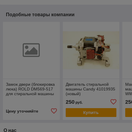
Подобные товары компании
Замок двери (блокировка
Двигатель стиральной
Ма
люка) ROLD DM569-517
машины Candy 41019935
ма
для стиральной машины
(новый)
WW
Whirlpool, Bauknecht под
DC
250
25
руб.
фишку 311179
Цену уточняйте
Купить
О нас