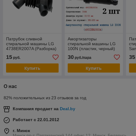
Патрубок сливной
Амортизаторы
Пат
стиральной машины LG
стиральной машины LG
ст
4738ER2007A (Разборка)
100N (пластик, черный)
Sa
4901ER2003A (комплект
15
30
35
руб.
руб./пара
2шт)
Купить
Купить
О нас
82% положительных из 23 отзывов за год
Компания продает на
Deal.by
Работает с 22.01.2012
г. Минск
Минск пр-т. Партизанский 144 офис 12, Минск, Беларусь