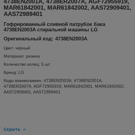
4738EN2001A, 4738ER2007A, AGF72955919,
MAR61842001, MAR61842002, AAS72909401,
AAS72989401
Гофрированный сливной патрубок бака
4738EN2003A стиральной машины LG
Оригинальный код: 4738EN2003A
Цвет: черный
Материал: резина
Количество колец: 5 шт
Бренд: LG
Коды взаимозамен: 4738EN2003A, 4738EN2001A,
4738ER2007A, AGF72955919, MAR61842001, MAR61842002,
AAS72909401, AAS72989401
Скрыть