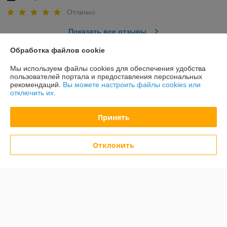
Отлично
Показать все отзывы
Обработка файлов cookie
О нас
Мы используем файлы cookies для обеспечения удобства
пользователей портала и предоставления персональных
рекомендаций.
Вы можете настроить файлы cookies или
Контакты
отключить их.
Доставка и оплата
Принять
График работы
Отклонить
Полная версия сайта
Политика обработки cookies
Сайт создан на платформе Deal.by