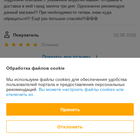
доставка в мой город заняла три дня. Однозначно рекомендую 
данный магазин!!! При необходимости теперь знаю куда 
обращаться!!! Ещё раз большое спасибо!!!🤩🤩🤩
Покупатель
02.08.2026
Отлично
Показать все отзывы
Обработка файлов cookie
О нас
Мы используем файлы cookies для обеспечения удобства
пользователей портала и предоставления персональных
рекомендаций.
Вы можете настроить файлы cookies или
Контакты
отключить их.
Доставка и оплата
Принять
График работы
Отклонить
Полная версия сайта