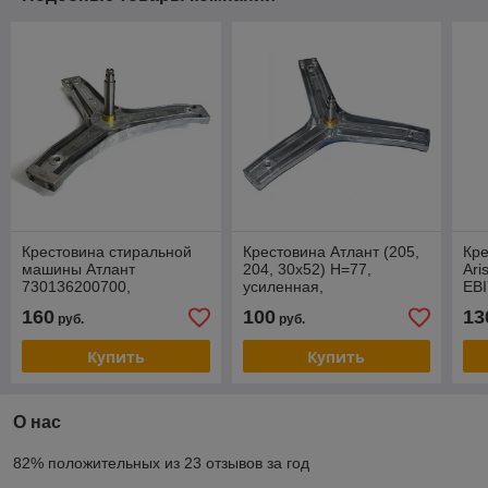
Крестовина стиральной
Крестовина Атлант (205,
Кре
машины Атлант
204, 30x52) H=77,
Ari
730136200700,
усиленная,
EBI
730136201100 H=123мм
730136200400 (MKAY:
ба
160
100
13
руб.
руб.
(204/205)
301362.004)
(20
Купить
Купить
О нас
82% положительных из 23 отзывов за год