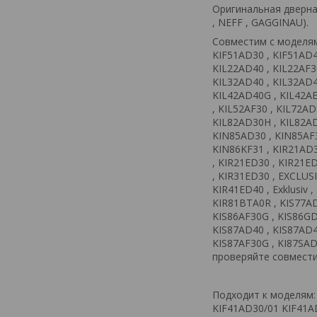
Оригинальная дверна
, NEFF , GAGGINAU).
Совместим с моделями
KIF51AD30 , KIF51AD4
KIL22AD40 , KIL22AF30
KIL32AD40 , KIL32AD4
KIL42AD40G , KIL42AE
, KIL52AF30 , KIL72AD
KIL82AD30H , KIL82AD
KIN85AD30 , KIN85AF3
KIN86KF31 , KIR21AD3
, KIR21ED30 , KIR21E
, KIR31ED30 , EXCLUS
KIR41ED40 , Exklusiv 
KIR81BTA0R , KIS77AD
KIS86AF30G , KIS86GD
KIS87AD40 , KIS87AD4
KIS87AF30G , KI87SAD
проверяйте совмест
Подходит к моделям:
KIF41AD30/01 KIF41A