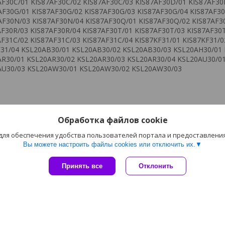
AF30C/01 KIS87AF30C/02 KIS87AF30C/03 KIS87AF30D/01 KIS87AF30
AF30G/01 KIS87AF30G/02 KIS87AF30G/03 KIS87AF30G/04 KIS87AF3
AF30N/03 KIS87AF30N/04 KIS87AF30Q/01 KIS87AF30Q/02 KIS87AF3
AF30R/03 KIS87AF30R/04 KIS87AF30T/01 KIS87AF30T/03 KIS87AF30
AF31C/02 KIS87AF31C/03 KIS87AF31C/04 KIS87KF31/01 KIS87KF31/0
F31/04 KSL20AB30/01 KSL20AB30/02 KSL20AB30/03 KSL20AH30/01
R30/01 KSL20AR30/02 KSL20AR30/03 KSL20AR30/04 KSL20AU30/0
AU30/03 KSL20AW30/01 KSL20AW30/02 KSL20AW30/03
Обработка файлов cookie
 для обеспечения удобства пользователей портала и предоставлени
Вы можете настроить файлы cookies или отключить их.
ия
Полезное
Принять все
Отклонить
Статьи
лата
Инструкции и схемы
Сайт создан на платформе Deal.by
Политика обработки файлов cookies