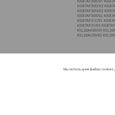
KIS87AF30B/01 KIS87
KIS87AF30D/03 KIS87
KIS87AF30N/02 KIS87
KIS87AF30R/02 KIS87
KIS87AF31C/01 KIS87
KIS87KF31/03 KIS87K
KSL20AH30/03 KSL20A
KSL20AU30/02 KSL20
Мы используем файлы cookies
Навигация
Информац
На главную
Контакты
Каталог
Доставка и оп