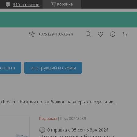
315 отзывов
Корзина
+375 (29) 103-32-24
 оплата
Инструкции и схемы
а bosch
Нижняя полка балкон на дверь холодильника bosch kil,kin, kif, kir, b09, 00743239
Под заказ
Код:
00743239
Отправка с 05 сентября 2026
Нижняя полка балкон на