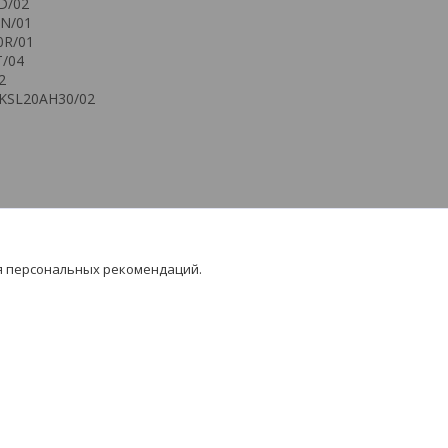
D/02
0N/01
0R/01
T/04
2
 KSL20AH30/02
1
я персональных рекомендаций.
Популярное
Запчасти для стиральных машин
Запчасти для холодильников