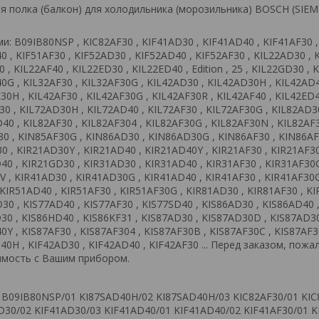
я полка (балкон) для холодильника (морозильника) BOSCH (SIE
: B09IB80NSP , KIC82AF30 , KIF41AD30 , KIF41AD40 , KIF41AF30 ,
0 , KIF51AF30 , KIF52AD30 , KIF52AD40 , KIF52AF30 , KIL22AD30 , 
 , KIL22AF40 , KIL22ED30 , KIL22ED40 , Edition , 25 , KIL22GD30 , 
0G , KIL32AF30 , KIL32AF30G , KIL42AD30 , KIL42AD30H , KIL42AD4
30H , KIL42AF30 , KIL42AF30G , KIL42AF30R , KIL42AF40 , KIL42ED
30 , KIL72AD30H , KIL72AD40 , KIL72AF30 , KIL72AF30G , KIL82AD30
40 , KIL82AF30 , KIL82AF304 , KIL82AF30G , KIL82AF30N , KIL82AF3
0 , KIN85AF30G , KIN86AD30 , KIN86AD30G , KIN86AF30 , KIN86AF
0 , KIR21AD30Y , KIR21AD40 , KIR21AD40Y , KIR21AF30 , KIR21AF3
D40 , KIR21GD30 , KIR31AD30 , KIR31AD40 , KIR31AF30 , KIR31AF30
IV , KIR41AD30 , KIR41AD30G , KIR41AD40 , KIR41AF30 , KIR41AF30G
, KIR51AD40 , KIR51AF30 , KIR51AF30G , KIR81AD30 , KIR81AF30 , K
30 , KIS77AD40 , KIS77AF30 , KIS77SD40 , KIS86AD30 , KIS86AD40 ,
30 , KIS86HD40 , KIS86KF31 , KIS87AD30 , KIS87AD30D , KIS87AD3
0Y , KIS87AF30 , KIS87AF304 , KIS87AF30B , KIS87AF30C , KIS87AF3
40H , KIF42AD30 , KIF42AD40 , KIF42AF30 ... Перед заказом, пожа
имость с Вашим прибором.
 B09IB80NSP/01 KI87SAD40H/02 KI87SAD40H/03 KIC82AF30/01 KIC
D30/02 KIF41AD30/03 KIF41AD40/01 KIF41AD40/02 KIF41AF30/01 K