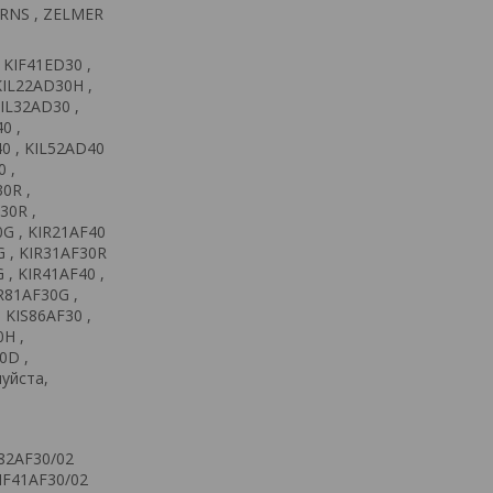
MRNS , ZELMER
 KIF41ED30 ,
KIL22AD30H ,
KIL32AD30 ,
0 ,
40 , KIL52AD40
 ,
0R ,
30R ,
0G , KIR21AF40
G , KIR31AF30R
 , KIR41AF40 ,
IR81AF30G ,
 KIS86AF30 ,
0H ,
0D ,
луйста,
82AF30/02
IF41AF30/02