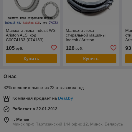
Манжета люка Indesit WS,
Манжета люка
Ма
Ariston ALS, код
стиральной машины
ст
C0074133 (074133)
Indesit / Ariston
Ari
C00283995
C0
105
128
93
руб.
руб.
Купить
Купить
О нас
82% положительных из 23 отзывов за год
Компания продает на
Deal.by
Работает с 22.01.2012
г. Минск
Минск пр-т. Партизанский 144 офис 12, Минск, Беларусь