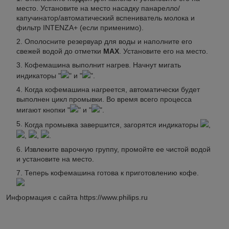
место. Установите на место насадку панарелло/
капучинатор/автоматический вспениватель молока и
фильтр INTENZA+ (если применимо).
Ополосните резервуар для воды и наполните его
свежей водой до отметки
MAX
. Установите его на место.
Кофемашина выполнит нагрев. Начнут мигать
индикаторы "
" и "
".
Когда кофемашина нагреется, автоматически будет
выполнен цикл промывки. Во время всего процесса
мигают кнопки "
" и "
".
Когда промывка завершится, загорятся индикаторы
,
,
,
.
Извлеките варочную группу, промойте ее чистой водой
и установите на место.
Теперь кофемашина готова к приготовлению кофе.
Информация с сайта https://www.philips.ru