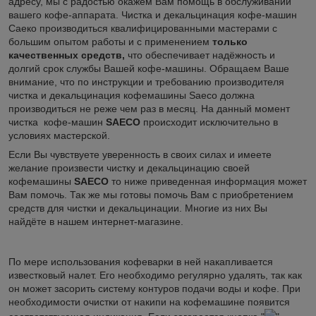
адресу, мы с радостью окажем Вам помощь в обслуживании
вашего кофе-аппарата. Чистка и декальцинация кофе-машин
Саеко производиться квалифицированными мастерами с
большим опытом работы и с применением
только
качественных средств,
что обеспечивает надёжность и
долгий срок службы Вашей кофе-машины. Обращаем Ваше
внимание, что по инструкции и требованию производителя
чистка и декальцинация кофемашины Saeco должна
производиться не реже чем раз в месяц. На данный момент
чистка кофе-машин
SAECO
происходит исключительно в
условиях мастерской.
Если Вы чувствуете уверенность в своих силах и имеете
желание произвести чистку и декальцинацию своей
кофемашины
SAECO
то ниже приведенная информация может
Вам помочь. Так же мы готовы помочь Вам с приобретением
средств для чистки и декальцинации. Многие из них Вы
найдёте в нашем интернет-магазине.
По мере использования кофеварки в ней накапливается
известковый налет. Его необходимо регулярно удалять, так как
он может засорить систему контуров подачи воды и кофе. При
необходимости очистки от накипи на кофемашине появится