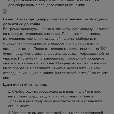
для сбора воды в процессе очистки от накипи.
Важно! Начав процедуру очистки от накипи, необходимо
довести ее до конца.
Во время процедуры нельзя выключать кофемашину, нажимая
на кнопку включения/выключения. При нажатии на кнопку
включения/выключения на задней панели прибора или
отсоединении машины от электросети очистка от накипи
останавливается. После включения кофемашины кнопка "
"
будет продолжать мигать, а воспользоваться кофемашиной не
удастся. Инструкции по завершению прерванной процедуры
очистки от накипи см. в статье "Процедура очистки от накипи
была прервана в результате нажатия кнопки питания или
отсоединения шнура питания. Как ее возобновить?" по ссылке
ниже.
Цикл очистки от накипи:
Слейте воду из резервуара для воды и влейте в него
весь объем средства для очистки от накипи Saeco.
Долейте в резервуар воду до отметки MAX и установите
его на место.
Установите емкость под трубкой выхода пара/горячей