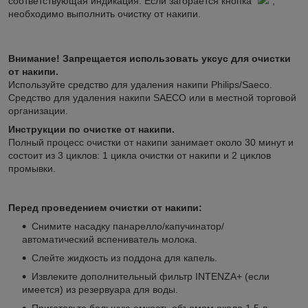
соответствующая индикация. Если загорается кнопка "
",
необходимо выполнить очистку от накипи.
Внимание! Запрещается использовать уксус для очистки
от накипи.
Используйте средство для удаления накипи Philips/Saeco.
Средство для удаления накипи SAECO или в местной торговой
организации.
Инструкции по очистке от накипи.
Полный процесс очистки от накипи занимает около 30 минут и
состоит из 3 циклов: 1 цикла очистки от накипи и 2 циклов
промывки.
Перед проведением очистки от накипи:
Снимите насадку панарелло/капучинатор/
автоматический вспениватель молока.
Слейте жидкость из поддона для капель.
Извлеките дополнительный фильтр INTENZA+ (если
имеется) из резервуара для воды.
Приготовьте большую емкость объемом около 1,5 л