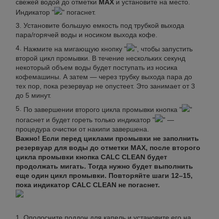
свежей водой до отметки
MAX
и установите на место.
Индикатор "
" погаснет.
Установите большую емкость под трубкой выхода
пара/горячей воды и носиком выхода кофе.
Нажмите на мигающую кнопку "
", чтобы запустить
второй цикл промывки. В течение нескольких секунд
некоторый объем воды будет поступать из носика
кофемашины. А затем — через трубку выхода пара до
тех пор, пока резервуар не опустеет. Это занимает от 3
до 5 минут.
По завершении второго цикла промывки кнопка "
"
погаснет и будет гореть только индикатор "
" —
процедура очистки от накипи завершена.
Важно! Если перед циклами промывки не заполнить
резервуар для воды до отметки MAX, после второго
цикла промывки кнопка CALC CLEAN будет
продолжать мигать. Тогда нужно будет выполнить
еще один цикл промывки. Повторяйте шаги 12–15,
пока индикатор CALC CLEAN не погаснет.
Ополосните поддон для капель и установите его на