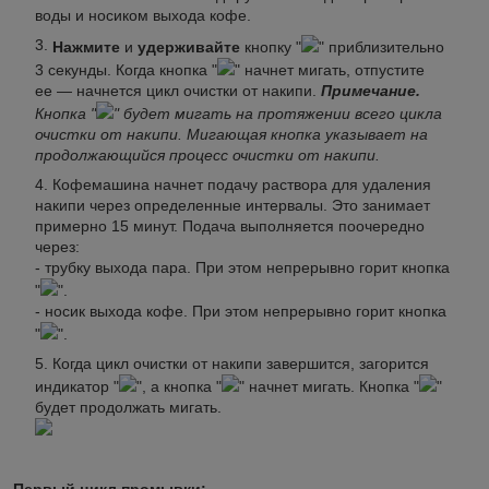
воды и носиком выхода кофе.
Нажмите
и
удерживайте
кнопку "
" приблизительно
3 секунды. Когда кнопка "
" начнет мигать, отпустите
ее — начнется цикл очистки от накипи.
Примечание.
Кнопка "
" будет мигать на протяжении всего цикла
очистки от накипи. Мигающая кнопка указывает на
продолжающийся процесс очистки от накипи.
Кофемашина начнет подачу раствора для удаления
накипи через определенные интервалы. Это занимает
примерно 15 минут. Подача выполняется поочередно
через:
- трубку выхода пара. При этом непрерывно горит кнопка
"
".
- носик выхода кофе. При этом непрерывно горит кнопка
"
".
Когда цикл очистки от накипи завершится, загорится
индикатор "
", а кнопка "
" начнет мигать. Кнопка "
"
будет продолжать мигать.
Первый цикл промывки: