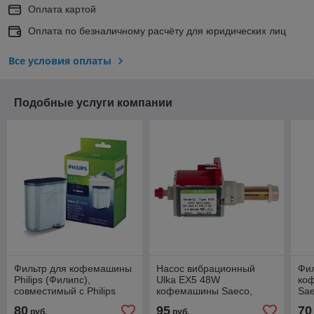
Оплата картой
Оплата по безналичному расчёту для юридических лиц
Все условия оплаты
Подобные услуги компании
Фильтр для кофемашины
Насос вибрационный
Фил
Philips (Филипс),
Ulka EX5 48W
коф
совместимый с Philips
кофемашины Saeco,
Sae
Saeco
Phlips CFM002UN
27
80
95
70
руб.
руб.
(10UK00)