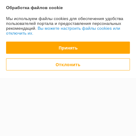
О нас
Обработка файлов cookie
Контакты
Мы используем файлы cookies для обеспечения удобства
пользователей портала и предоставления персональных
рекомендаций.
Вы можете настроить файлы cookies или
Доставка и оплата
отключить их.
График работы
Принять
Полная версия сайта
Отклонить
Политика обработки cookies
Сайт создан на платформе Deal.by
Информация для покупателя
Юридическое лицо:
ООО «Зипмагазин-Бел»
220026, г. Минск пр-т Партизанский д.144 офис 12
Регистрационный номер ЕГР: 193638764