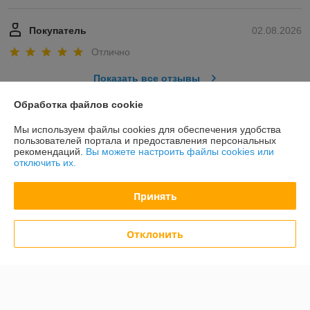
Покупатель
02.08.2026
Отлично
Показать все отзывы
Обработка файлов cookie
О нас
Мы используем файлы cookies для обеспечения удобства
пользователей портала и предоставления персональных
рекомендаций.
Вы можете настроить файлы cookies или
Контакты
отключить их.
Доставка и оплата
Принять
График работы
Отклонить
Полная версия сайта
Политика обработки cookies