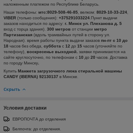
наложенным платежом по Республике Беларусь.
Наши телефоны:
мтс:8029-508-46-85
, велком:
8029-10-33-224
,
VIBER
(только сообщения):
+375291033224
.Пункт выдачи
заказов находиться по адресу:
г. Минск ул. Плеханова д. 5
вход с торца здания).
300 метров
от станции
метро
Партизанская
(вдоль трамвайных путей в сторону ул.
Народная). время работы пункта выдачи заказов
пн-пт с 10 до
18
часов без обеда,
суббота
с
12
до
15
часов (уточняйте по
телефону),
воскресенье выходной.
заявки принимаются на
сайте круглосуточно, по телефонам с
10
до
20
часов. Доставка
по городу Минску
.
Купить
Манжета загрузочного люка стиральной машины
CANDY (IBERNA) 92130137
в Минске.
Скрыть
Условия доставки
ЕВРОПОЧТА до отделения
Белпочта: до отделения.