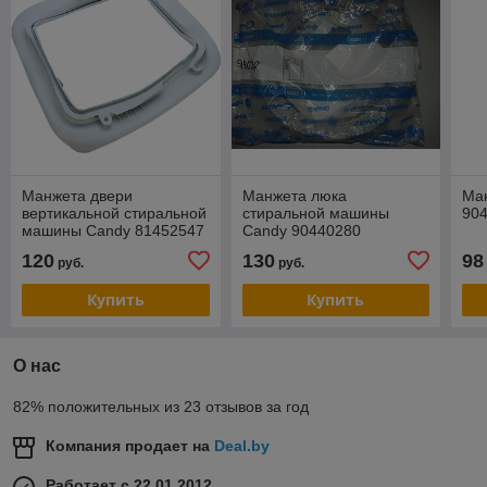
Манжета двери
Манжета люка
Ма
вертикальной стиральной
стиральной машины
90
машины Candy 81452547
Candy 90440280
( РАЗБОРКА)
120
130
98
руб.
руб.
Купить
Купить
О нас
82% положительных из 23 отзывов за год
Компания продает на
Deal.by
Работает с 22.01.2012