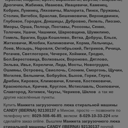
Дрогичин, Жабинка, Иванова,
Ивацевичи, Каменец,
Кобрин, Лунинец, Ляховичы, Малорита, Пинск, Пружаны,
Столин, Витебск, Браслав, Бешенковичи, Верхнедвинск,
Глубокое, Городок, Докшицы, Дубровно, Лепель, Лиозно,
Миоры, Орша, Полоцк, Поставы, Россоны, Сенно,
Толочин, Ушачи, Чашники, Шарковщина, Шумилино,
Гомель, Брагин, Буда-Кошелево, Ветка, Добруш, Ельск,
Житковичи, Жлобин, Калинковичи, Корма, Лельчицы,
Лоев, Мозырь, Наровля, Октябрьский, Петриков, Речица,
Рогачев, Светлогорск, Чечерск, Хойники, Гродно,
Бол.Берестовица, Волковыск, Вороново, Дятлово,
Зельва, Ивье, Кореличи, Лида, Мосты, Новогрудок,
Ошмяны, Островец, Свислочь, Слоним, Сморгонь, Щучин
,
Могилев, Белыничи, Бобруйск, Быхов, Горки, Глуск,
Дрибин, Кировск, Климовичи, Кличев, Костюковичи,
Краснополье, Кричев, Круглое, Мстиславль, Осиповичи,
Славгород, Хотимск, Чаусы, Чериков, Шклов
а так же
другие населённые пункты.
Купить
Манжета загрузочного люка стиральной машины
CANDY (IBERNA) 92130137
в Минске,
просто ― позвоните по
телефону мтс:
8029-508-46-85
, велком:
8-029-10-33-224
или
сделайте заказ online. Вышлем
Манжета загрузочного люка
стиральной машины CANDY (IBERNA) 92130137
почтой,