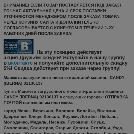
ВНИМАНИЕ! ЕСЛИ ТОВАР ПОСТАВЛЯЕТСЯ ПОД ЗАКАЗ!
ТОЧНАЯ АКТУАЛЬНАЯ ЦЕНА И СРОК ПОСТАВКИ
УТОЧНЯЮТСЯ МЕНЕДЖЕРОМ ПОСЛЕ ЗАКАЗА ТОВАРА
ЧЕРЕЗ КОРЗИНУ САЙТА И ДОПОЛНИТЕЛЬНО
СОГЛАСОВЫВАЕТСЯ С КЛИЕНТОМ В ТЕЧЕНИИ 1-2Х
РАБОЧИХ ДНЕЙ ПОСЛЕ ЗАКАЗА!
На эту позицию действует
акция
Друзьям скидки! Вступайте в нашу группу
в
вконтакте
и получайте дополнительную скидку
5%! Скидка действует при заказе через группу!
Манжета загрузочного люка стиральной машины CANDY
(IBERNA) 92130137
Купить
Манжета загрузочного люка стиральной машины
CANDY (IBERNA) 92130137
в следующих городах:
ОТПРАВКА
ПОЧТОЙ наложенным платежом:
город Минск, Березино, Борисов, Вилейка, Воложин,
Дзержинск, Клецк, Копыль, Крупки, Логойск, Любань,
Молодечно, Мядель, Несвиж, Пуховичи, Слуцк,
Смолевичи, Солигорск, Старые Дороги, Столбцы, Узда,
Червень, Жодино, Брест, Барановичи, Береза, Ганцевичи,